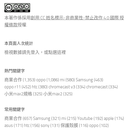
文
章
本著作係採用
創用 CC 姓名標示-非商業性-禁止改作 4.0 國際 授
權條款
授權.
本頁面人次統計
檢視數據請先登入，或點選
這裡
熱門關鍵字
商業合作
(1,353)
oppo
(1,086)
mi
(580)
Samsung
(463)
oppo r11
(452)
htc
(380)
chromecast v3
(334)
chromecast
(334)
小米max2規格
(325)
小米max2
(325)
常用關鍵字
商業合作
(657)
Samsung
(321)
mi
(215)
Youtube
(192)
apple
(174)
asus
(171)
htc
(156)
sony
(131)
保護殼膜
(116)
oppo
(102)