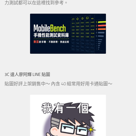
力測試都可以在這裡找到參考。
3C 達人廖阿輝 LINE 貼圖
貼圖好評上架銷售中～ 內含 40 組常用好用卡通貼圖～