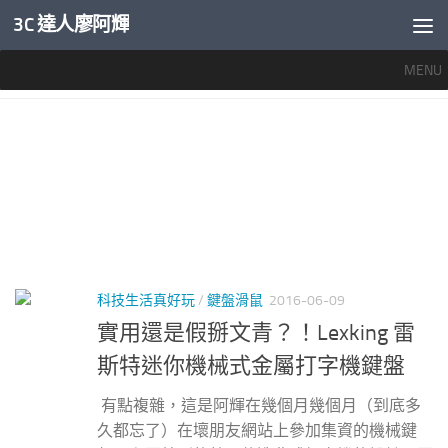
3C 達人廖阿輝
內文下方
MENU
標籤：
打字機 鍵盤
科技生活真好玩
/
鍵盤滑鼠
2016-06-09
實用還是假掰文青？！Lexking 雷
斯特迷你機械式金屬打字機鍵盤
有點複雜，這是阿輝在幾個月幾個月（到底多
久都忘了）在壞朋友網站上參加集資的機械鍵