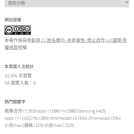
查
看
分
網站授權
類
文
章
本著作係採用
創用 CC 姓名標示-非商業性-禁止改作 4.0 國際 授
權條款
授權.
本頁面人次統計
32,204 次瀏覽
GA 瀏覽人氣：0
熱門關鍵字
商業合作
(1,353)
oppo
(1,086)
mi
(580)
Samsung
(463)
oppo r11
(452)
htc
(380)
chromecast v3
(334)
chromecast
(334)
小米max2規格
(325)
小米max2
(325)