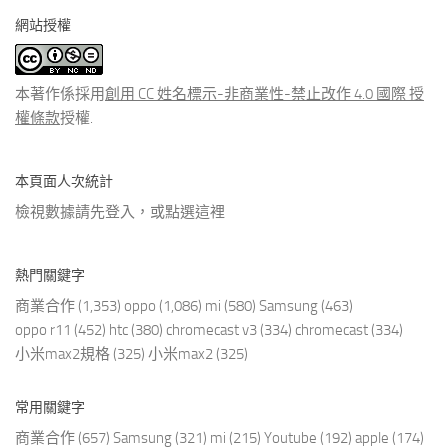
分
網站授權
類
文
章
本著作係採用
創用 CC 姓名標示-非商業性-禁止改作 4.0 國際 授
權條款
授權.
本頁面人次統計
檢視數據請先登入，或點選
這裡
熱門關鍵字
商業合作
(1,353)
oppo
(1,086)
mi
(580)
Samsung
(463)
oppo r11
(452)
htc
(380)
chromecast v3
(334)
chromecast
(334)
小米max2規格
(325)
小米max2
(325)
常用關鍵字
商業合作
(657)
Samsung
(321)
mi
(215)
Youtube
(192)
apple
(174)