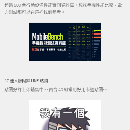
超過 500 台行動設備性能實測資料庫，想找手機性能比較、電
力測試都可以在這裡找到參考。
3C 達人廖阿輝 LINE 貼圖
貼圖好評上架銷售中～ 內含 40 組常用好用卡通貼圖～