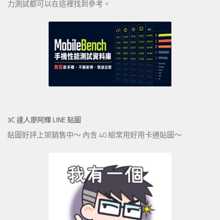
力測試都可以在這裡找到參考。
3C 達人廖阿輝 LINE 貼圖
貼圖好評上架銷售中～ 內含 40 組常用好用卡通貼圖～