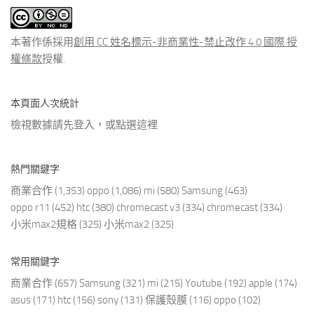
文
章
本著作係採用
創用 CC 姓名標示-非商業性-禁止改作 4.0 國際 授
權條款
授權.
本頁面人次統計
檢視數據請先登入，或點選
這裡
熱門關鍵字
商業合作
(1,353)
oppo
(1,086)
mi
(580)
Samsung
(463)
oppo r11
(452)
htc
(380)
chromecast v3
(334)
chromecast
(334)
小米max2規格
(325)
小米max2
(325)
常用關鍵字
商業合作
(657)
Samsung
(321)
mi
(215)
Youtube
(192)
apple
(174)
asus
(171)
htc
(156)
sony
(131)
保護殼膜
(116)
oppo
(102)