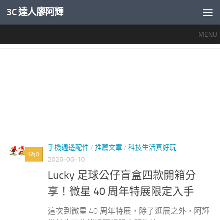
3C 達人廖阿輝
內文下方
MENU
標籤：
微星40周年特展
手機週邊配件
/
推薦文章
/
科技生活真好玩
0
2026-06-10
Lucky 足球公仔盲盒四款開箱分
享！微星 40 周年特展限定入手
這次到微星 40 周年特展，除了逛展之外，阿輝