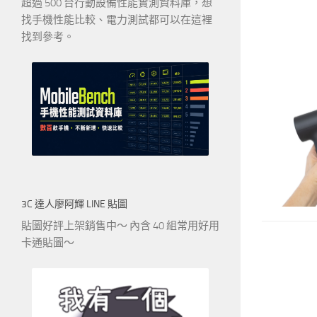
超過 500 台行動設備性能實測資料庫，想
找手機性能比較、電力測試都可以在這裡
找到參考。
3C 達人廖阿輝 LINE 貼圖
貼圖好評上架銷售中～ 內含 40 組常用好用
卡通貼圖～