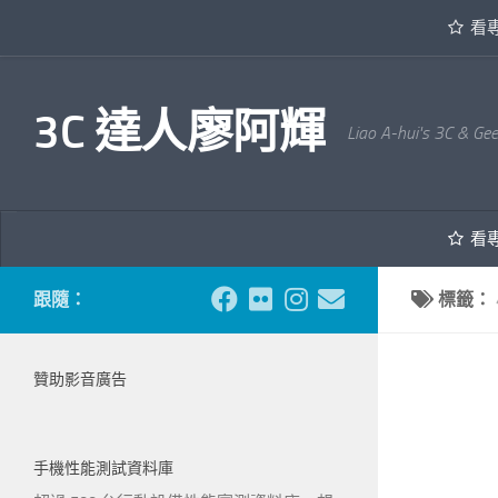
看
內文下方
3C 達人廖阿輝
Liao A-hui's 3C & Ge
看
跟隨：
標籤：
贊助影音廣告
手機性能測試資料庫