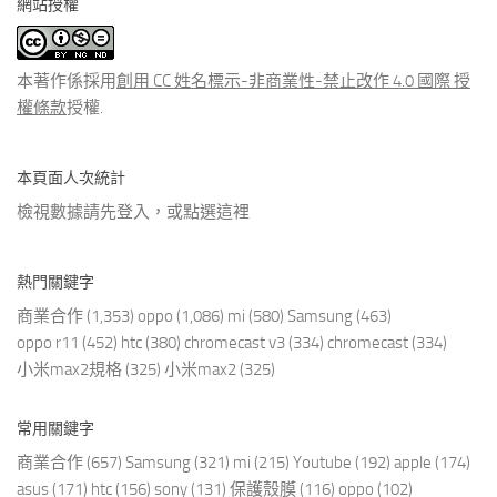
網站授權
類
文
章
本著作係採用
創用 CC 姓名標示-非商業性-禁止改作 4.0 國際 授
權條款
授權.
本頁面人次統計
檢視數據請先登入，或點選
這裡
熱門關鍵字
商業合作
(1,353)
oppo
(1,086)
mi
(580)
Samsung
(463)
oppo r11
(452)
htc
(380)
chromecast v3
(334)
chromecast
(334)
小米max2規格
(325)
小米max2
(325)
常用關鍵字
商業合作
(657)
Samsung
(321)
mi
(215)
Youtube
(192)
apple
(174)
asus
(171)
htc
(156)
sony
(131)
保護殼膜
(116)
oppo
(102)