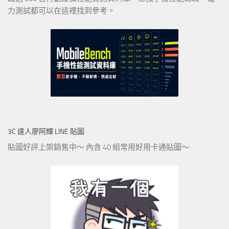
力測試都可以在這裡找到參考。
3C 達人廖阿輝 LINE 貼圖
貼圖好評上架銷售中～ 內含 40 組常用好用卡通貼圖～