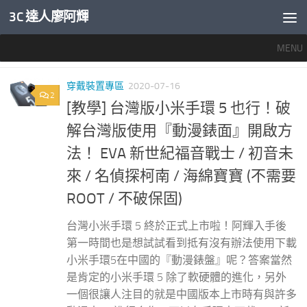
3C 達人廖阿輝
內文下方
MENU
標籤：
小米手環5 錶盤下載
穿戴裝置專區
2020-07-16
2
[教學] 台灣版小米手環 5 也行！破
解台灣版使用『動漫錶面』開啟方
法！ EVA 新世紀福音戰士 / 初音未
來 / 名偵探柯南 / 海綿寶寶 (不需要
ROOT / 不破保固)
台灣小米手環 5 終於正式上市啦！阿輝入手後
第一時間也是想試試看到抵有沒有辦法使用下載
小米手環5在中國的『動漫錶盤』呢？答案當然
是肯定的小米手環 5 除了軟硬體的進化，另外
一個很讓人注目的就是中國版本上市時有與許多