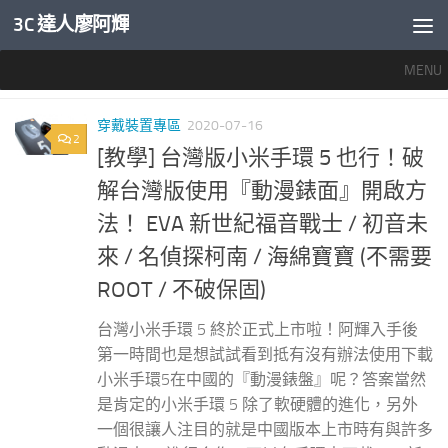
3C 達人廖阿輝
內文下方
MENU
標籤：
小米手環5 表盤
穿戴裝置專區
2020-07-16
2
[教學] 台灣版小米手環 5 也行！破
解台灣版使用『動漫錶面』開啟方
法！ EVA 新世紀福音戰士 / 初音未
來 / 名偵探柯南 / 海綿寶寶 (不需要
ROOT / 不破保固)
台灣小米手環 5 終於正式上市啦！阿輝入手後
第一時間也是想試試看到抵有沒有辦法使用下載
小米手環5在中國的『動漫錶盤』呢？答案當然
是肯定的小米手環 5 除了軟硬體的進化，另外
一個很讓人注目的就是中國版本上市時有與許多