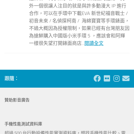
外一個很讓人注目的就是與許多動漫大 IP 進行
合作，可以在手環中下載EVA 新世紀福音戰士 /
初音未來 / 名偵探柯南 / 海綿寶寶等手環錶面，
不過大概因為授權限制，如果已經有台灣朋友因
為搶鮮購入中國版小米手環 5 ，應該會和阿輝
一樣很失望打開錶面商店...
閱讀全文
跟隨：
贊助影音廣告
手機性能測試資料庫
超過 500 台行動設備性能實測資料庫，想找手機性能比較、電