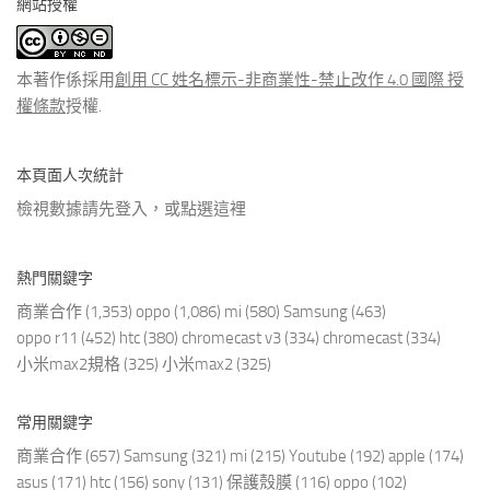
網站授權
類
文
章
本著作係採用
創用 CC 姓名標示-非商業性-禁止改作 4.0 國際 授
權條款
授權.
本頁面人次統計
檢視數據請先登入，或點選
這裡
熱門關鍵字
商業合作
(1,353)
oppo
(1,086)
mi
(580)
Samsung
(463)
oppo r11
(452)
htc
(380)
chromecast v3
(334)
chromecast
(334)
小米max2規格
(325)
小米max2
(325)
常用關鍵字
商業合作
(657)
Samsung
(321)
mi
(215)
Youtube
(192)
apple
(174)
asus
(171)
htc
(156)
sony
(131)
保護殼膜
(116)
oppo
(102)