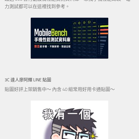
力測試都可以在這裡找到參考。
3C 達人廖阿輝 LINE 貼圖
貼圖好評上架銷售中～ 內含 40 組常用好用卡通貼圖～