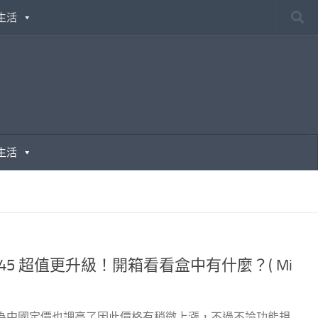
生活
生活
945 超值更升級！開箱看看盒中有什麼？( Mi
因為中國定價也調高了因此價格有稍微上漲，不過不論功能規