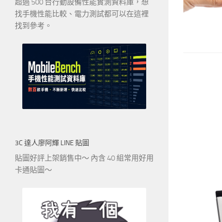
超過 500 台行動設備性能實測資料庫，想
找手機性能比較、電力測試都可以在這裡
找到參考。
3C 達人廖阿輝 LINE 貼圖
貼圖好評上架銷售中～ 內含 40 組常用好用
卡通貼圖～