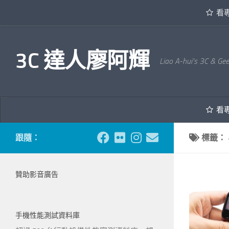
看
內文下方
3C 達人廖阿輝
Liao A-hui's 3C & Ge
看
跟隨：
標籤：
贊助影音廣告
手機性能測試資料庫