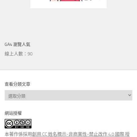
GA4 瀏覽人氣
線上人數：90
查看分類文章
查
看
分
網站授權
類
文
章
本著作係採用
創用 CC 姓名標示-非商業性-禁止改作 4.0 國際 授