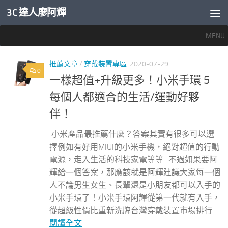
3C 達人廖阿輝
內文下方
MENU
標籤：
小米手環推薦
推薦文章
/
穿戴裝置專區
2020-07-29
0
一樣超值+升級更多！小米手環 5
每個人都適合的生活/運動好夥
伴！
小米產品最推薦什麼？答案其實有很多可以選
擇例如有好用MIUI的小米手機，絕對超值的行動
電源，走入生活的科技家電等等.. 不過如果要阿
輝給一個答案，那應該就是阿輝建議大家每一個
人不論男生女生、長輩還是小朋友都可以入手的
小米手環了！小米手環阿輝從第一代就有入手，
從超級性價比重新洗牌台灣穿戴裝置市場排行...
閱讀全文