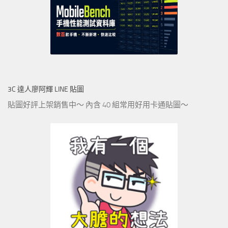
3C 達人廖阿輝 LINE 貼圖
貼圖好評上架銷售中～ 內含 40 組常用好用卡通貼圖～