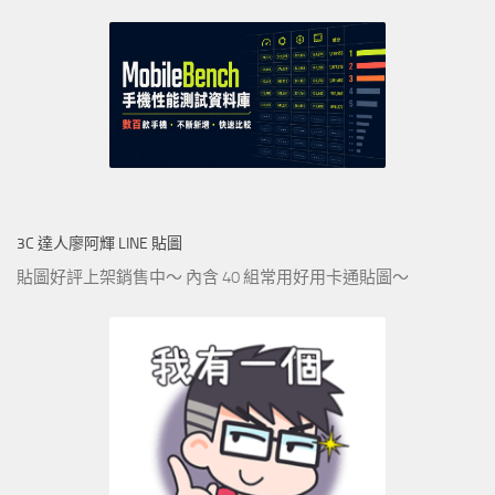
3C 達人廖阿輝 LINE 貼圖
貼圖好評上架銷售中～ 內含 40 組常用好用卡通貼圖～