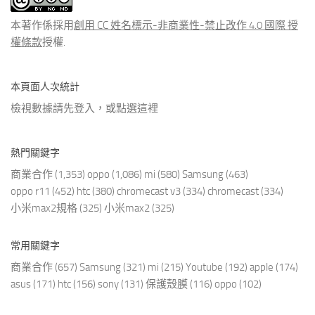
章
本著作係採用
創用 CC 姓名標示-非商業性-禁止改作 4.0 國際 授
權條款
授權.
本頁面人次統計
檢視數據請先登入，或點選
這裡
熱門關鍵字
商業合作
(1,353)
oppo
(1,086)
mi
(580)
Samsung
(463)
oppo r11
(452)
htc
(380)
chromecast v3
(334)
chromecast
(334)
小米max2規格
(325)
小米max2
(325)
常用關鍵字
商業合作
(657)
Samsung
(321)
mi
(215)
Youtube
(192)
apple
(174)
asus
(171)
htc
(156)
sony
(131)
保護殼膜
(116)
oppo
(102)