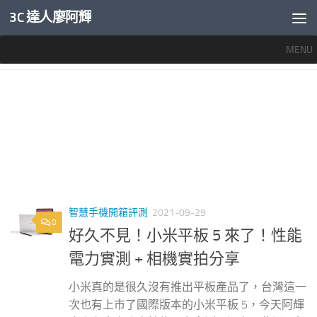
3C 達人廖阿輝
內文下方
MENU
標籤：
小米平板5 充電
智慧手機開箱評測
2021-09-29
0
好久不見！小米平板 5 來了！性能
電力實測 + 相機實拍分享
小米真的是很久沒有推出平板產品了，台灣這一
次也有上市了國際版本的小米平板 5，今天阿輝