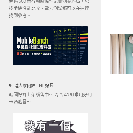
超過 500 台行動設備性能實測資料庫，想
找手機性能比較、電力測試都可以在這裡
找到參考。
3C 達人廖阿輝 LINE 貼圖
貼圖好評上架銷售中～ 內含 40 組常用好用
卡通貼圖～