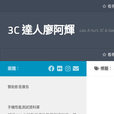
看
內文下方
3C 達人廖阿輝
Liao A-hui's 3C & Ge
看
跟隨：
標籤：
贊助影音廣告
手機性能測試資料庫