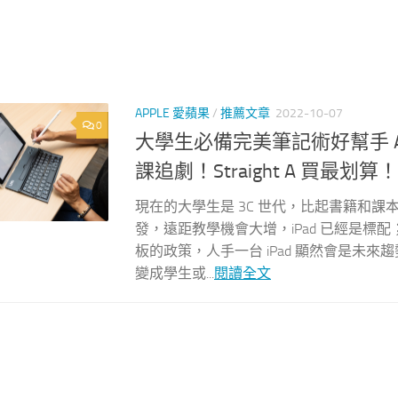
APPLE 愛蘋果
/
推薦文章
2022-10-07
0
大學生必備完美筆記術好幫手 App
課追劇！Straight A 買最划算！
現在的大學生是 3C 世代，比起書籍和課
發，遠距教學機會大增，iPad 已經是
板的政策，人手一台 iPad 顯然會是未
變成學生或...
閱讀全文