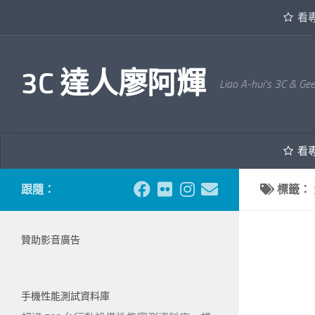
看
內文下方
3C 達人廖阿輝
Liao A-hui's 3C & Ge
看
跟隨：
標籤：
贊助影音廣告
手機性能測試資料庫