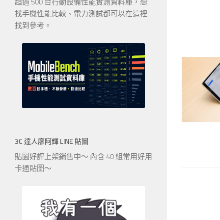
超過 500 台行動設備性能實測資料庫，想
找手機性能比較、電力測試都可以在這裡
找到參考。
3C 達人廖阿輝 LINE 貼圖
貼圖好評上架銷售中～ 內含 40 組常用好用
卡通貼圖～