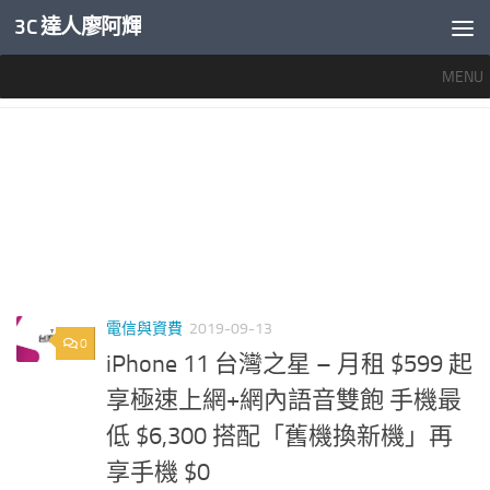
3C 達人廖阿輝
內文下方
MENU
標籤：
台灣之星續約方案
電信與資費
2019-09-13
0
iPhone 11 台灣之星 – 月租 $599 起
享極速上網+網內語音雙飽 手機最
低 $6,300 搭配「舊機換新機」再
享手機 $0