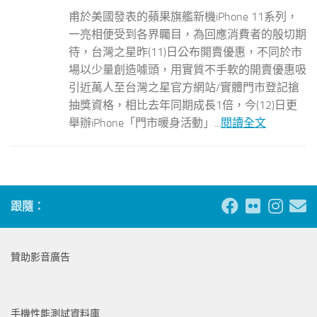
甫於美國發表的蘋果旗艦新機iPhone 11系列，
一亮相便受到各界矚目，為回應消費者的殷切期
待，台灣之星昨(11)日公布開賣優惠，不同於市
場以少量創造噱頭，用實質不手軟的開賣優惠吸
引近萬人至台灣之星官方網站/實體門市登記搶
抽獎資格，相比去年同期成長1倍，今(12)日更
舉辦iPhone「門市暖身活動」...
閱讀全文
跟隨：
贊助影音廣告
手機性能測試資料庫