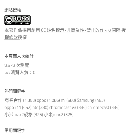
分
網站授權
類
文
章
本著作係採用
創用 CC 姓名標示-非商業性-禁止改作 4.0 國際 授
權條款
授權.
本頁面人次統計
8,578 次瀏覽
GA 瀏覽人氣：0
熱門關鍵字
商業合作
(1,353)
oppo
(1,086)
mi
(580)
Samsung
(463)
oppo r11
(452)
htc
(380)
chromecast v3
(334)
chromecast
(334)
小米max2規格
(325)
小米max2
(325)
常用關鍵字