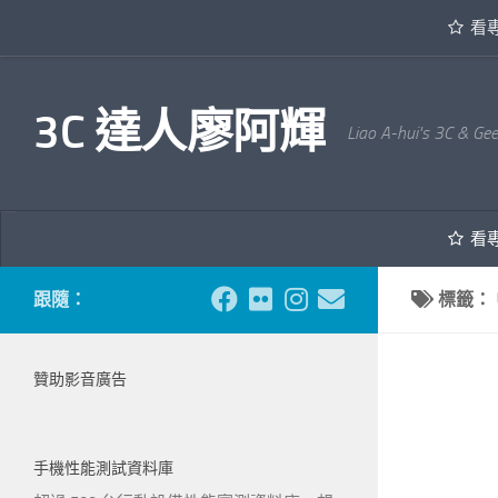
看
內文下方
3C 達人廖阿輝
Liao A-hui's 3C & Ge
看
跟隨：
標籤：
贊助影音廣告
手機性能測試資料庫