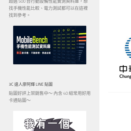
超過 500 台行動設備性能實測資料庫，想
找手機性能比較、電力測試都可以在這裡
找到參考。
3C 達人廖阿輝 LINE 貼圖
貼圖好評上架銷售中～ 內含 40 組常用好用
卡通貼圖～