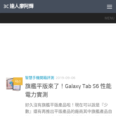
3C 達人廖阿輝
內文下方
MENU
標籤：
三星 TAB S6
智慧手機開箱評測
2019-09-06
0
旗艦平版來了！Galaxy Tab S6 性能
電力實測
好久沒有旗艦平版產品啦！現在可以說是『少
數』還有再推出平版產品的廠商其中旗艦產品自