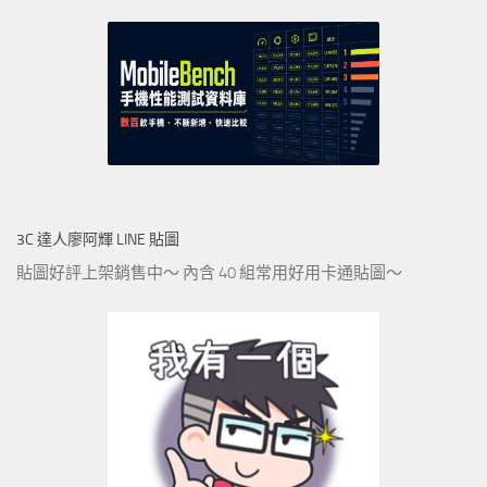
3C 達人廖阿輝 LINE 貼圖
貼圖好評上架銷售中～ 內含 40 組常用好用卡通貼圖～