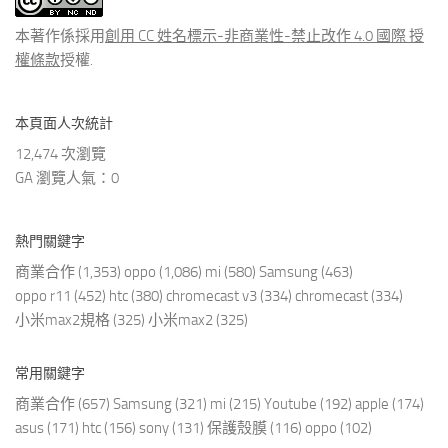
章
本著作係採用
創用 CC 姓名標示-非商業性-禁止改作 4.0 國際 授
權條款
授權.
本頁面人次統計
12,474 次瀏覽
GA 瀏覽人氣：0
熱門關鍵字
商業合作
(1,353)
oppo
(1,086)
mi
(580)
Samsung
(463)
oppo r11
(452)
htc
(380)
chromecast v3
(334)
chromecast
(334)
小米max2規格
(325)
小米max2
(325)
常用關鍵字
商業合作
(657)
Samsung
(321)
mi
(215)
Youtube
(192)
apple
(174)
asus
(171)
htc
(156)
sony
(131)
保護殼膜
(116)
oppo
(102)