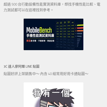
超過 500 台行動設備性能實測資料庫，想找手機性能比較、電
力測試都可以在這裡找到參考。
3C 達人廖阿輝 LINE 貼圖
貼圖好評上架銷售中～ 內含 40 組常用好用卡通貼圖～