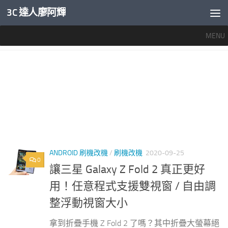
3C 達人廖阿輝
內文下方
MENU
標籤：
三星 懸浮視窗
ANDROID 刷機改機
/
刷機改機
2020-09-25
0
讓三星 Galaxy Z Fold 2 真正更好
用！任意程式支援雙視窗 / 自由調
整浮動視窗大小
拿到折疊手機 Z Fold 2 了嗎？其中折疊大螢幕絕