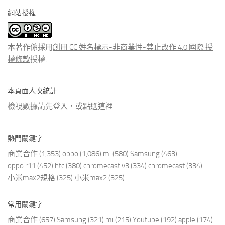
分
網站授權
類
文
章
本著作係採用
創用 CC 姓名標示-非商業性-禁止改作 4.0 國際 授
權條款
授權.
本頁面人次統計
檢視數據請先登入，或點選
這裡
熱門關鍵字
商業合作
(1,353)
oppo
(1,086)
mi
(580)
Samsung
(463)
oppo r11
(452)
htc
(380)
chromecast v3
(334)
chromecast
(334)
小米max2規格
(325)
小米max2
(325)
常用關鍵字
商業合作
(657)
Samsung
(321)
mi
(215)
Youtube
(192)
apple
(174)