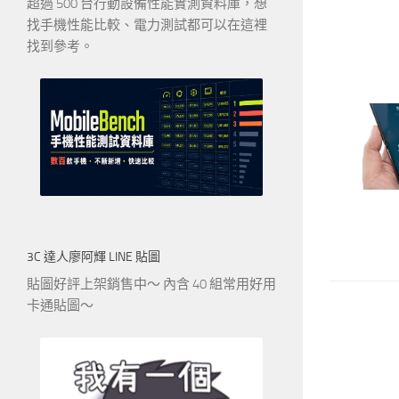
超過 500 台行動設備性能實測資料庫，想
找手機性能比較、電力測試都可以在這裡
找到參考。
3C 達人廖阿輝 LINE 貼圖
貼圖好評上架銷售中～ 內含 40 組常用好用
卡通貼圖～