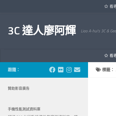
看
內文下方
3C 達人廖阿輝
Liao A-hui's 3C & Ge
看
跟隨：
標籤：
贊助影音廣告
手機性能測試資料庫