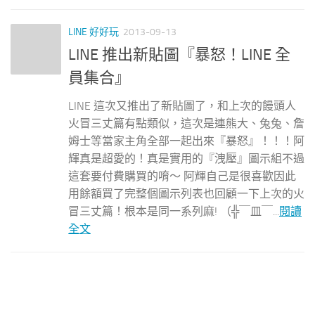
LINE 好好玩
2013-09-13
LINE 推出新貼圖『暴怒！LINE 全
員集合』
LINE 這次又推出了新貼圖了，和上次的饅頭人
火冒三丈篇有點類似，這次是連熊大、兔兔、詹
姆士等當家主角全部一起出來『暴怒』！！！阿
輝真是超愛的！真是實用的『洩壓』圖示組不過
這套要付費購買的唷～ 阿輝自己是很喜歡因此
用餘額買了完整個圖示列表也回顧一下上次的火
冒三丈篇！根本是同一系列麻! （╬￣皿￣...
閱讀
全文