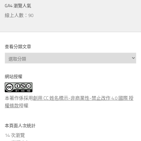
GA4 瀏覽人氣
線上人數：90
查看分類文章
查
看
分
網站授權
類
文
章
本著作係採用
創用 CC 姓名標示-非商業性-禁止改作 4.0 國際 授
權條款
授權.
本頁面人次統計
14 次瀏覽