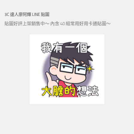
3C 達人廖阿輝 LINE 貼圖
貼圖好評上架銷售中～ 內含 40 組常用好用卡通貼圖～