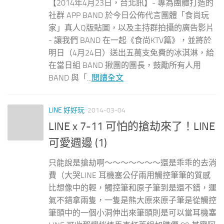
【2014年4月23日，台北訊】- 專為團體打造的
社群 APP BAND 於今日公佈代言團體「食尚玩
家」真人Q版貼圖，以及主持群拍攝的廣告影片
- 讓我們 BAND 在一起《食尚KTV篇》，並將於
明日（4月24日）送出五萬支免費的冰淇淋，給
在當日組 BAND 揪團的團長，鼓勵所有人用
BAND 與「...
閱讀全文
LINE 好好玩
2014-03-04
LINE x 7-11 可怕的搶劫來了！LINE
可愛週邊 (1)
只能說是搶劫啊～～～～～～～還是乖乖的去消
費（大哭LINE 耳機塞公仔兩用觸控筆筆的質感
比想像中的輕，觸控筆和原子筆到是還不錯，運
氣不錯拿兩隻，一隻是熊大原來原子筆是從觸控
筆頭中的一個小洞伸出來筆頭則是可以當耳機塞