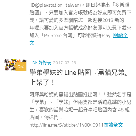
(ID@playstation_taiwan)，即日起推出「多樂貓
貼圖」，只要加入官方帳號成為好友即可免費下
載，讓可愛的多樂貓陪您一起迎接2018 新的一
年喔只要加入官方帳號成為好友即可免費下載※
加入「PS Store 台灣」可輕鬆獲得Play...
閱讀全
文
LINE 好好玩
2017-03-29
0
學弟學妹的 Line 貼圖『黑貓兄弟』
上架了！
阿輝與哈妮的黑貓出貼圖推出囉！！雖然名字是
「學弟」、「學妹」但兩隻都是活蹦亂跳的小男
生，喜歡的話幫哈妮一起分享吧貼圖內含 48 組
貼圖，傳送門：
http://line.me/S/sticker/140840911
閱讀全文