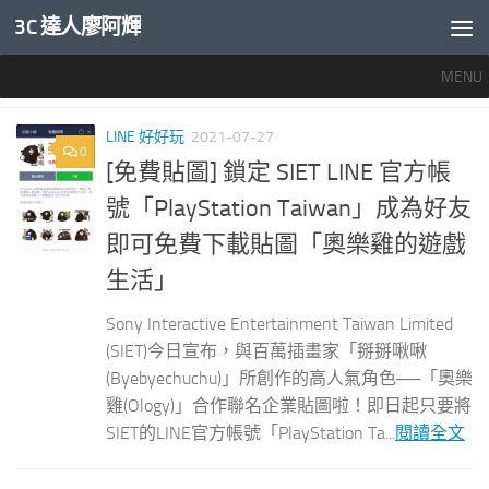
3C 達人廖阿輝
內文下方
MENU
分類：
LINE 好好玩
LINE 好好玩
2021-07-27
0
[免費貼圖] 鎖定 SIET LINE 官方帳
號「PlayStation Taiwan」成為好友
即可免費下載貼圖「奧樂雞的遊戲
生活」
Sony Interactive Entertainment Taiwan Limited
(SIET)今日宣布，與百萬插畫家「掰掰啾啾
(Byebyechuchu)」所創作的高人氣角色──「奧樂
雞(Ology)」合作聯名企業貼圖啦！即日起只要將
SIET的LINE官方帳號「PlayStation Ta...
閱讀全文