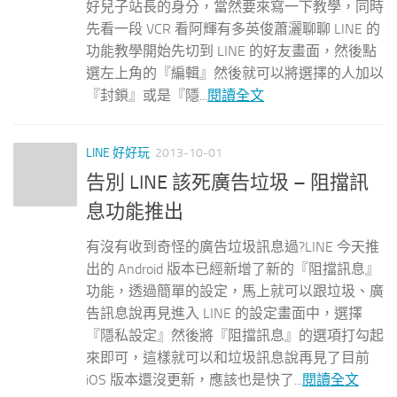
好兒子站長的身分，當然要來寫一下教學，同時
先看一段 VCR 看阿輝有多英俊蕭灑聊聊 LINE 的
功能教學開始先切到 LINE 的好友畫面，然後點
選左上角的『編輯』然後就可以將選擇的人加以
『封鎖』或是『隱...
閱讀全文
LINE 好好玩
2013-10-01
告別 LINE 該死廣告垃圾 – 阻擋訊
息功能推出
有沒有收到奇怪的廣告垃圾訊息過?LINE 今天推
出的 Android 版本已經新增了新的『阻擋訊息』
功能，透過簡單的設定，馬上就可以跟垃圾、廣
告訊息說再見進入 LINE 的設定畫面中，選擇
『隱私設定』然後將『阻擋訊息』的選項打勾起
來即可，這樣就可以和垃圾訊息說再見了目前
iOS 版本還沒更新，應該也是快了...
閱讀全文