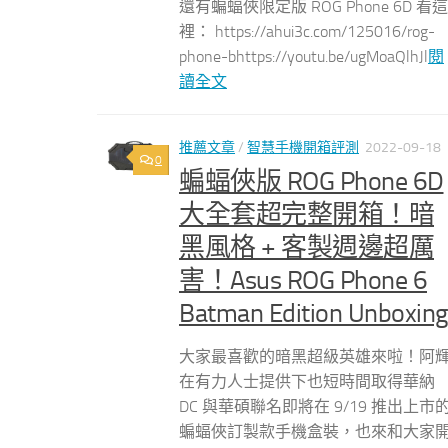
還有蝙蝠俠限定版 ROG Phone 6D 看這
裡： https://ahui3c.com/125016/rog-
phone-bhttps://youtu.be/ugMoaQlhJl
閱
讀全文
推薦文章
/
智慧手機開箱評測
2022-09-18
0
蝙蝠俠版 ROG Phone 6D
大全套超完整開箱！暗
黑風格 + 客製週邊超厲
害！Asus ROG Phone 6
Batman Edition Unboxing
大家最喜歡的暗黑超級英雄來啦！阿
在有力人士提供下也短時間取得華納
DC 與華碩聯名即將在 9/19 推出上市
蝙蝠俠訂製款手機盒裝，也來和大家