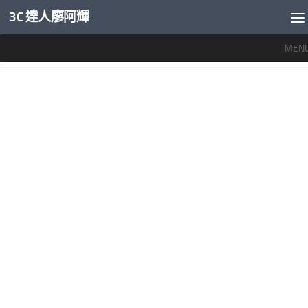
3C 達人廖阿輝
內文下方
MEN
分類：
智慧手機開箱評測