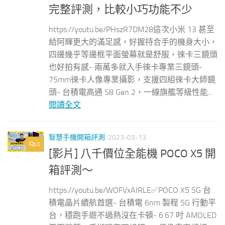
完整評測，比較小巧功能不少
https://youtu.be/PHszR7DM28這次小米 13 甚至
給阿輝更大的滿足感，好握持合手的機身大小，
四邊幾乎等邊框平面螢幕就是舒服，徠卡三鏡頭
也好拍有感- 兩萬多就入手徠卡專業三鏡頭-
75mm徠卡人像專業攝影，支援四組徠卡大師鏡
頭- 台積電高通 S8 Gen 2，一線旗艦等級性能...
閱讀全文
智慧手機開箱評測
2023-03-13
0
[影片] 八千價位全能機 POCO X5 開
箱評測～
https://youtu.be/WOFVxAIRLE✅POCO X5 5G 台
積電晶片續航首選- 台積電 6nm 製程 5G 行動平
台，穩跑手遊不過熱沒在卡頓- 6.67 吋 AMOLED