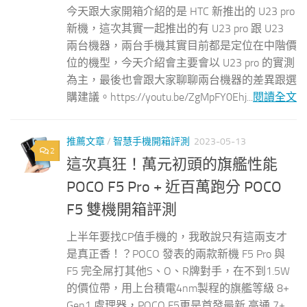
今天跟大家開箱介紹的是 HTC 新推出的 U23 pro
新機，這次其實一起推出的有 U23 pro 跟 U23
兩台機器，兩台手機其實目前都是定位在中階價
位的機型，今天介紹會主要會以 U23 pro 的實測
為主，最後也會跟大家聊聊兩台機器的差異跟選
購建議。https://youtu.be/ZgMpFY0Ehj...
閱讀全文
推薦文章
/
智慧手機開箱評測
2023-05-13
2
這次真狂！萬元初頭的旗艦性能
POCO F5 Pro + 近百萬跑分 POCO
F5 雙機開箱評測
上半年要找CP值手機的，我敢說只有這兩支才
是真正香！？POCO 發表的兩款新機 F5 Pro 與
F5 完全屌打其他S、O、R牌對手，在不到1.5W
的價位帶，用上台積電4nm製程的旗艦等級 8+
Gen1 處理器，POCO F5更是首發最新 高通 7+