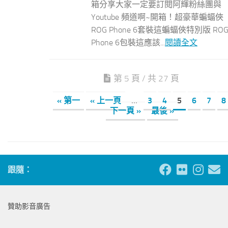
箱分享大家一定要訂閱阿輝粉絲團與
Youtube 頻道啊~開箱！超豪華蝙蝠俠
ROG Phone 6套裝這蝙蝠俠特別版 RO
Phone 6包裝這應該...
閱讀全文
第 5 頁 / 共 27 頁
« 第一
« 上一頁
...
3
4
5
6
7
8
下一頁 »
最後 »
跟隨：
贊助影音廣告