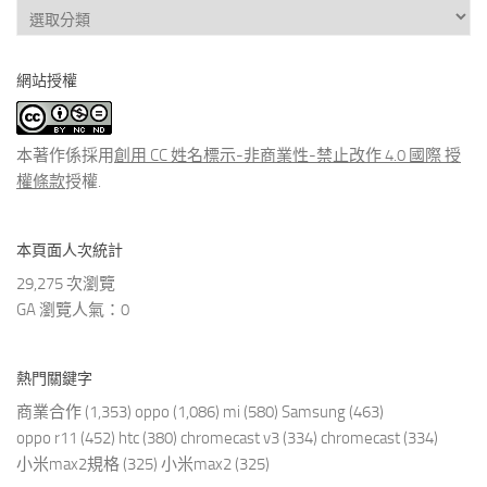
查
看
分
網站授權
類
文
章
本著作係採用
創用 CC 姓名標示-非商業性-禁止改作 4.0 國際 授
權條款
授權.
本頁面人次統計
29,275 次瀏覽
GA 瀏覽人氣：0
熱門關鍵字
商業合作
(1,353)
oppo
(1,086)
mi
(580)
Samsung
(463)
oppo r11
(452)
htc
(380)
chromecast v3
(334)
chromecast
(334)
小米max2規格
(325)
小米max2
(325)