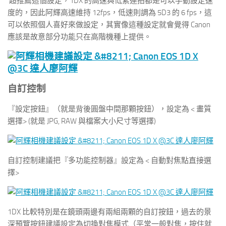
超推薦這個設定，1DX 的高速與低素連拍都是可以手動設定速
度的，因此阿輝高速維持 12fps，低速則調為 5D3 的 6 fps，這
可以依照個人喜好來做設定，其實像這種設定就會覺得 Canon
應該是故意部分功能只在高階機種上提供。
自訂控制
『設定按鈕』（就是背後圓盤中間那顆按鈕），設定為 < 畫質
選擇> (就是 JPG, RAW 與檔案大小尺寸等選擇)
自訂控制建議把『多功能控制器』設定為 < 自動對焦點直接選
擇>
1DX 比較特別是在鏡頭兩邊有兩組兩顆的自訂按鈕，過去的景
深預覽按鈕建議設定為切換對焦模式（平常一般對焦，按住就