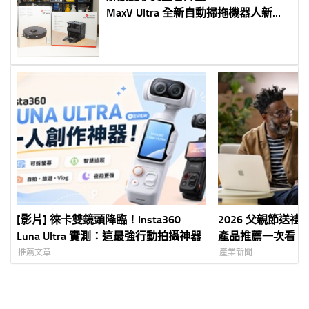
MaxV Ultra 全新自動掃拖機器人新上
市！清潔開箱推薦
[影片] 徠卡雙鏡頭降臨！Insta360
2026 父親節送禮怎
Luna Ultra 實測：這最強行動拍攝神器
產品推薦一次看 從 iP
Watch 到 MacB
推薦文章
產業新聞