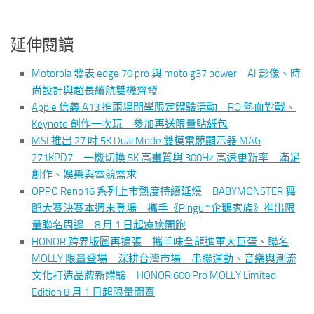
延伸閱讀
Motorola 發表 edge 70 pro 與 moto g37 power AI 影像、時
尚設計與超長續航雙機齊發
Apple 信義 A13 推兩場開學限定體驗活動 RO 熱血對戰、
Keynote 創作一次玩 參加再送限量貼紙包
MSI 推出 27 吋 5K Dual Mode 雙模電競顯示器 MAG
271KPD7 一機切換 5K 高畫質與 300Hz 高速更新率 滿足
創作、娛樂與電競需求
OPPO Reno16 系列上市熱度持續延燒 BABYMONSTER 舞
蹈大賽決賽本週末登場 攜手《Pingu™企鵝家族》推出限
量聯名周邊 8 月 1 日起療癒開跑
HONOR 跨界版圖再擴張 攜手味全龍進軍大巨蛋、聯名
MOLLY 限量登場 深耕台灣市場 串聯運動、音樂與潮流
文化打造品牌新體驗 HONOR 600 Pro MOLLY Limited
Edition 8 月 1 日起限量開賣