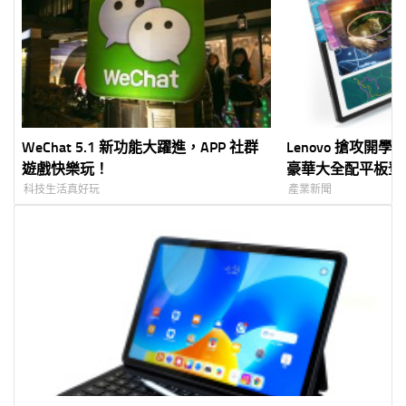
WeChat 5.1 新功能大躍進，APP 社群
Lenovo 搶攻開學換機
遊戲快樂玩！
豪華大全配平板登場
辦公，一機滿足多
科技生活真好玩
產業新聞