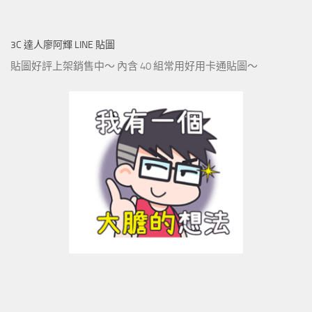
3C 達人廖阿輝 LINE 貼圖
貼圖好評上架銷售中～ 內含 40 組常用好用卡通貼圖～