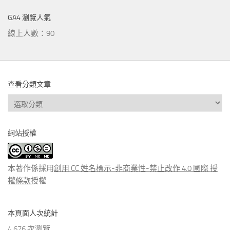
GA4 瀏覽人氣
線上人數：90
查看分類文章
查
看
分
網站授權
類
文
章
本著作係採用
創用 CC 姓名標示-非商業性-禁止改作 4.0 國際 授
權條款
授權.
本頁面人次統計
4,676 次瀏覽