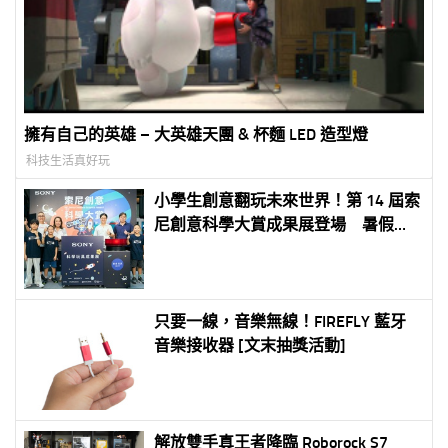
擁有自己的英雄 – 大英雄天團 & 杯麵 LED 造型燈
科技生活真好玩
小學生創意翻玩未來世界！第 14 屆索
尼創意科學大賞成果展登場 暑假限
定免費開放體驗 Sony aibo 機器狗、
裸視 3D 顯示器首度來台展出
只要一線，音樂無線！FIREFLY 藍牙
音樂接收器 [文末抽獎活動]
解放雙手真王者降臨 Roborock S7