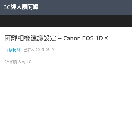
3C 達人廖阿輝
內文下方
教學技巧
阿輝相機建議設定 – Canon EOS 1D X
由
廖阿輝
· 已發表
2015-03-04
GA 瀏覽人氣：0