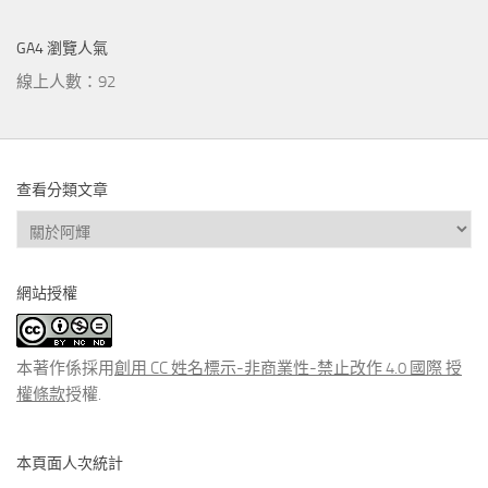
GA4 瀏覽人氣
線上人數：92
查看分類文章
查
看
分
網站授權
類
文
章
本著作係採用
創用 CC 姓名標示-非商業性-禁止改作 4.0 國際 授
權條款
授權.
本頁面人次統計