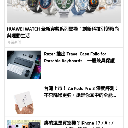
HUAWEI WATCH 全新穿戴系列登場：創新科技引領時尚
與運動生活
產業新聞
Razer 推出 Travel Case Folio for
Portable Keyboards 一體兼具保護、
支架與行動辦公體驗 超薄 PU 皮革設
計打造便攜式鍵盤最佳拍檔 支援多
角度支撐平板與掌機 滿足玩家、創
作者與行動工作需求
台灣上市！ AirPods Pro 3 深度評測：
不只降噪更強，還是你耳中的全能助
理
綁約還是買空機？iPhone 17 / Air /