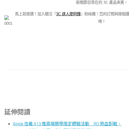
新聞節目常在的 3C 產品來賓。
馬上就按讚！加入關注『
3C 達人廖阿輝
』粉絲團！您的訂閱與按個
唷！
延伸閱讀
Apple 信義 A13 推兩場開學限定體驗活動 RO 熱血對戰、