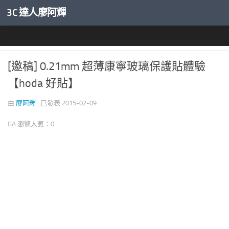
3C 達人廖阿輝
內文下方
APPLE 愛蘋果
[邀稿] 0.21mm 超薄康寧玻璃保護貼體驗
【hoda 好貼】
由
廖阿輝
· 已發表
2015-02-09
GA 瀏覽人氣：0