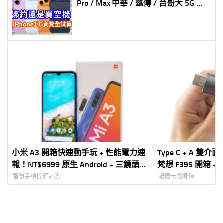
Pro / Max 中華 / 遠傳 / 台哥大 5G 綁
約購機資費全彙整 試算分析懶人包
小米 A3 開箱快速動手玩 + 性能電力速
Type C + A 雙介
報！NT$6999 原生 Android + 三鏡頭挑
梵想 F395 開箱 
戰性價比定義
智慧手機開箱評測
記憶卡隨身碟