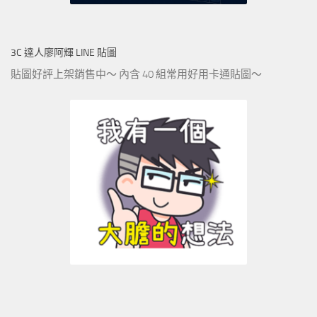
3C 達人廖阿輝 LINE 貼圖
貼圖好評上架銷售中～ 內含 40 組常用好用卡通貼圖～