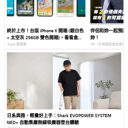
終於上市！台版 iPhone X 開箱 (銀白色
伴侶和妳一起預防
+ 太空灰 256GB 雙色開箱)，看看盒中
妳！
有什麼？( iPhone X unboxing)
Apple 愛蘋果
PR（台灣癌症基金會）
日系典雅、輕量好上手：Shark EVOPOWER SYSTEM
NEO+ 自動集塵無線吸塵器登台體驗