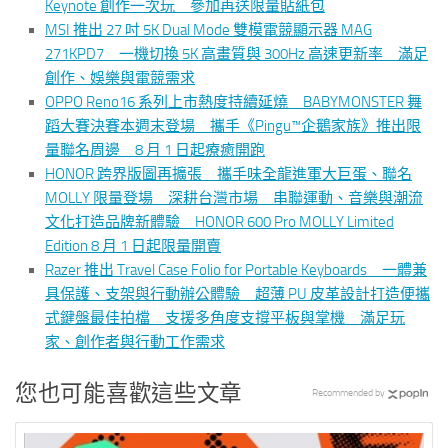
Keynote 創作一次玩 參加再送限量貼紙包
MSI 推出 27 吋 5K Dual Mode 雙模電競顯示器 MAG
271KPD7 一機切換 5K 高畫質與 300Hz 高速更新率 滿足
創作、娛樂與電競需求
OPPO Reno16 系列上市熱度持續延燒 BABYMONSTER 舞
蹈大賽決賽本週末登場 攜手《Pingu™企鵝家族》推出限
量聯名周邊 8 月 1 日起療癒開跑
HONOR 跨界版圖再擴張 攜手味全龍進軍大巨蛋、聯名
MOLLY 限量登場 深耕台灣市場 串聯運動、音樂與潮流
文化打造品牌新體驗 HONOR 600 Pro MOLLY Limited
Edition 8 月 1 日起限量開賣
Razer 推出 Travel Case Folio for Portable Keyboards 一體兼
具保護、支架與行動辦公體驗 超薄 PU 皮革設計打造便攜
式鍵盤最佳拍檔 支援多角度支撐平板與掌機 滿足玩
家、創作者與行動工作需求
您也可能喜歡這些文章
Recommended by