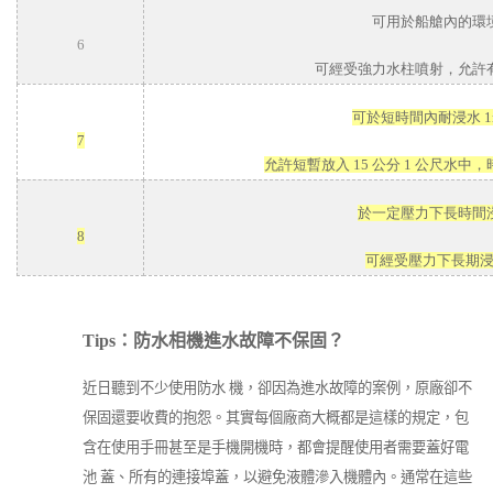
可用於船艙內的環
6
可經受強力水柱噴射，允許
可於短時間內耐浸水
7
允許短暫放入
15
公分
1
公尺水中，
於一定壓力下長時間
8
可經受壓力下長期
Tips：防水相機進水故障不保固？
近日聽到不少使用防水 機，卻因為進水故障的案例，原廠卻不
保固還要收費的抱怨。其實每個廠商大概都是這樣的規定，包
含在使用手冊甚至是手機開機時，都會提醒使用者需要蓋好電
池 蓋、所有的連接埠蓋，以避免液體滲入機體內。通常在這些