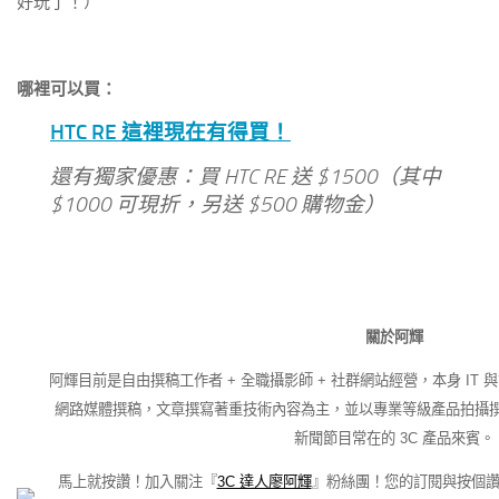
好玩了！）
哪裡可以買：
HTC RE 這裡現在有得買！
還有獨家優惠：買 HTC RE 送 $1500（其中
$1000 可現折，另送 $500 購物金）
關於阿輝
阿輝目前是自由撰稿工作者 + 全職攝影師 + 社群網站經營，本身 IT 
網路媒體撰稿，文章撰寫著重技術內容為主，並以專業等級產品拍攝
新聞節目常在的 3C 產品來賓。
馬上就按讚！加入關注『
3C 達人廖阿輝
』粉絲團！您的訂閱與按個