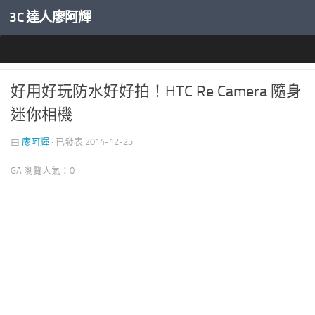
3C 達人廖阿輝
內文下方
穿戴裝置專區
好用好玩防水好好拍！HTC Re Camera 隨身
迷你相機
由
廖阿輝
· 已發表
2014-12-25
GA 瀏覽人氣：0