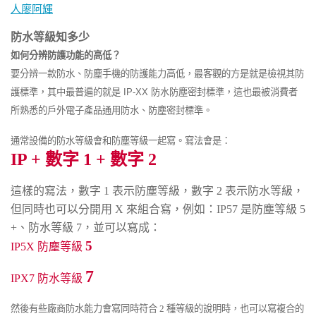
防水等級知多少
如何分辨防護功能的高低？
要分辨一款防水、防塵手機的防護能力高低，最客觀的方是就是檢視其防
護標準，其中最普遍的就是 IP-XX 防水防塵密封標準，這也最被消費者
所熟悉的戶外電子產品通用防水、防塵密封標準。
通常設備的防水等級會和防塵等級一起寫。寫法會是：
IP +
數字 1 +
數字 2
這樣的寫法，數字
1
表示防塵等級，數字
2
表示防水等級，
但同時也可以分開用
X
來組合寫，例如：
IP57
是防塵等級
5
+
、防水等級
7
，並可以寫成：
5
IP5X
防塵等級
7
IPX7
防水等級
然後有些廠商防水能力會寫同時符合
2
種等級的說明時，也可以寫複合的