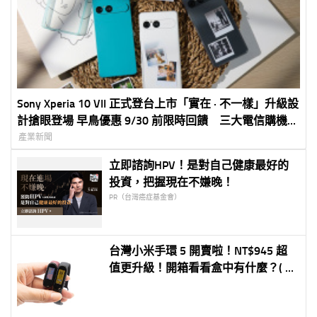
Sony Xperia 10 VII 正式登台上市「實在 · 不一樣」升級設
計搶眼登場 早鳥優惠 9/30 前限時回饋 三大電信購機方
案同步啟動
產業新聞
立即諮詢HPV！是對自己健康最好的
投資，把握現在不嫌晚！
PR（台灣癌症基金會）
台灣小米手環 5 開賣啦！NT$945 超
值更升級！開箱看看盒中有什麼？( Mi
Band 5 Unboxing)