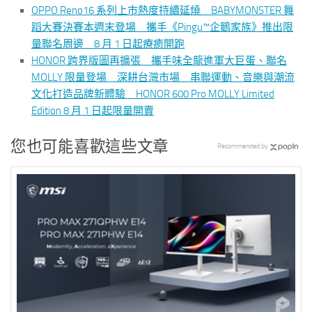
OPPO Reno16 系列上市熱度持續延燒 BABYMONSTER 舞
蹈大賽決賽本週末登場 攜手《Pingu™企鵝家族》推出限
量聯名周邊 8 月 1 日起療癒開跑
HONOR 跨界版圖再擴張 攜手味全龍進軍大巨蛋、聯名
MOLLY 限量登場 深耕台灣市場 串聯運動、音樂與潮流
文化打造品牌新體驗 HONOR 600 Pro MOLLY Limited
Edition 8 月 1 日起限量開賣
您也可能喜歡這些文章
Recommended by