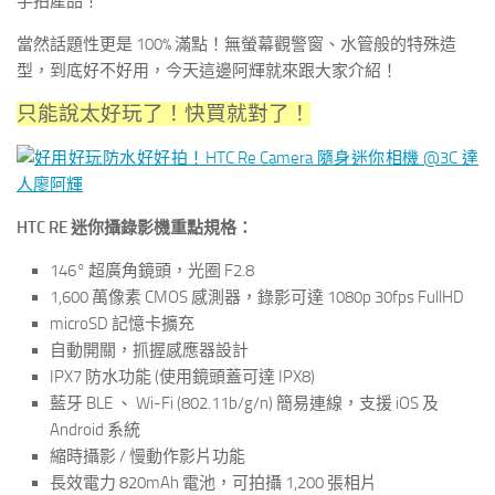
手拍產品！
當然話題性更是 100% 滿點！無螢幕觀警窗、水管般的特殊造
型，到底好不好用，今天這邊阿輝就來跟大家介紹！
只能說太好玩了！快買就對了！
HTC RE 迷你攝錄影機重點規格：
146° 超廣角鏡頭，光圈 F2.8
1,600 萬像素 CMOS 感測器，錄影可達 1080p 30fps FullHD
microSD 記憶卡擴充
自動開關，抓握感應器設計
IPX7 防水功能 (使用鏡頭蓋可達 IPX8)
藍牙 BLE 、 Wi-Fi (802.11b/g/n) 簡易連線，支援 iOS 及
Android 系統
縮時攝影 / 慢動作影片功能
長效電力 820mAh 電池，可拍攝 1,200 張相片