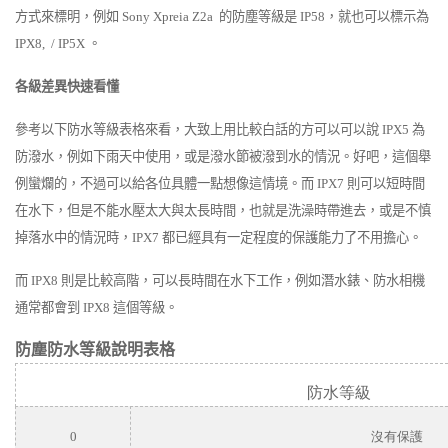
方式來標明，例如
Sony Xpreia Z2a
的防塵等級是
IP58
，就也可以標示為
IPX8, / IP5X
。
各級差異快速看懂
參考以下防水等級表格來看，大致上用比較白話的方可以可以說
IPX5
為
防潑水，例如下雨天中使用，或是潑水節被潑到水的情況。好吧，這個舉
例蠻爛的，不過可以給各位具體一點想像這情境。而
IPX7
則可以短時間
在水下，但是不能水壓太大與太長時間，也就是洗澡時帶進去，或是不慎
掉落水中的情況時，
IPX7
都已經具有一定程度的保護能力了不用擔心。
而
IPX8
則是比較高階，可以長時間在水下工作，例如潛水錶、防水相機
通常都會到
IPX8
這個等級。
防塵防水等級說明表格
防水等級
0
沒有保護