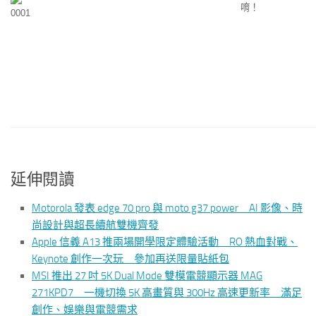
唷！
延伸閱讀
Motorola 發表 edge 70 pro 與 moto g37 power AI 影像、時
尚設計與超長續航雙機齊發
Apple 信義 A13 推兩場開學限定體驗活動 RO 熱血對戰、
Keynote 創作一次玩 參加再送限量貼紙包
MSI 推出 27 吋 5K Dual Mode 雙模電競顯示器 MAG
271KPD7 一機切換 5K 高畫質與 300Hz 高速更新率 滿足
創作、娛樂與電競需求