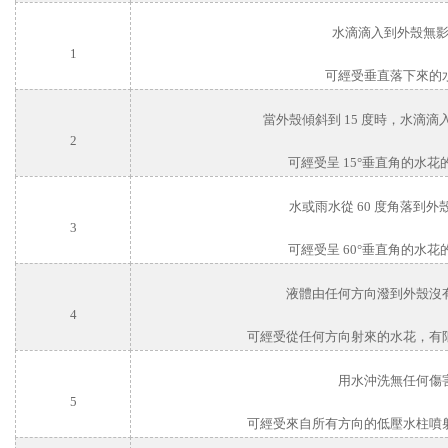
水滴滴入到外殼無
1
可經受垂直落下來的
當外殼傾斜到
15
度時，水滴滴
2
可經受呈
15
°垂直角的水花
水或雨水從
60
度角落到外
3
可經受呈
60
°垂直角的水花
液體由任何方向潑到外殼沒
4
可經受從任何方向射來的水花，有
用水沖洗無任何傷
5
可經受來自所有方向的低壓水柱噴