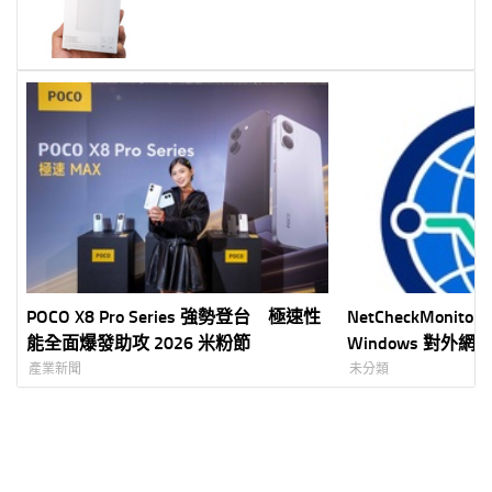
開箱 + 實測！
POCO X8 Pro Series 強勢登台 極速性
NetCheckMoni
能全面爆發助攻 2026 米粉節
Windows 對外
式，斷線紀錄、 PDF
產業新聞
未分類
Drive 備份一次完