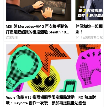
MSI 與 Mercedes-AMG 再次攜手聯名
伴侶和妳一起預防
打造駕馭超跑的極速體驗 Stealth 18
妳！
Mercedes-AMG Motorsport
產業新聞
PR（台灣癌症基金會）
Apple 信義 A13 推兩場開學限定體驗活動 RO 熱血對
戰、 Keynote 創作一次玩 參加再送限量貼紙包