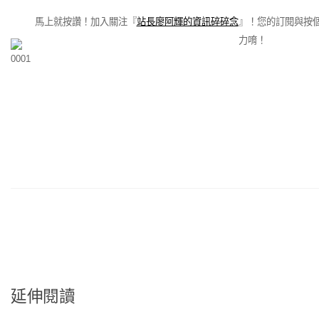
馬上就按讚！加入關注『
站長廖阿輝的資訊碎碎念
』！您的訂閱與按
力唷！
延伸閱讀