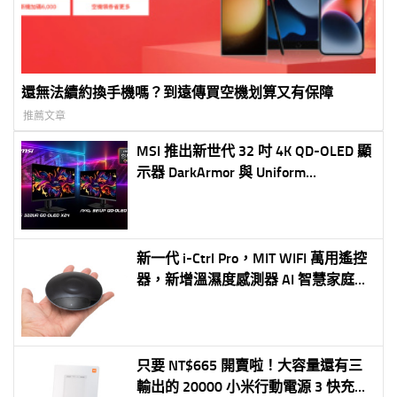
還無法續約換手機嗎？到遠傳買空機划算又有保障
推薦文章
MSI 推出新世代 32 吋 4K QD-OLED 顯
示器 DarkArmor 與 Uniform
Luminance 打造深黑更純、亮度更穩
的視覺體驗
新一代 i-Ctrl Pro，MIT WIFI 萬用遙控
器，新增溫濕度感測器 AI 智慧家庭生
活好幫手（萬用遙控/AI 自動化/語音
控制）
只要 NT$665 開賣啦！大容量還有三
輸出的 20000 小米行動電源 3 快充版