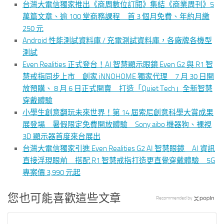
台灣大電信獨家推出《商周數位訂閱》集結《商業周刊》5
萬篇文章、逾 100 堂商務課程 首 3 個月免費、年約月繳
250 元
Android 性能測試資料庫 / 充電測試資料庫，各廠牌各機型
測試
Even Realities 正式登台！AI 智慧顯示眼鏡 Even G2 與 R1 智
慧戒指同步上市 創家 iNNOHOME 獨家代理 7 月 30 日開
放預購、 8 月 6 日正式開賣 打造「Quiet Tech」全新智慧
穿戴體驗
小學生創意翻玩未來世界！第 14 屆索尼創意科學大賞成果
展登場 暑假限定免費開放體驗 Sony aibo 機器狗、裸視
3D 顯示器首度來台展出
台灣大電信獨家引進 Even Realities G2 AI 智慧眼鏡 AI 資訊
直接浮現眼前 搭配 R1 智慧戒指打造更直覺穿戴體驗 5G
專案價 3,990 元起
您也可能喜歡這些文章
Recommended by