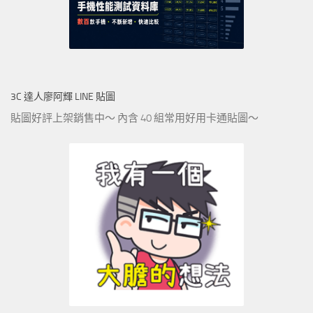
3C 達人廖阿輝 LINE 貼圖
貼圖好評上架銷售中～ 內含 40 組常用好用卡通貼圖～