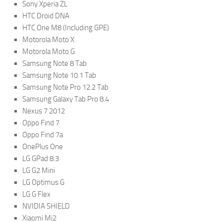
Sony Xperia ZL
HTC Droid DNA
HTC One M8 (Including GPE)
Motorola Moto X
Motorola Moto G
Samsung Note 8 Tab
Samsung Note 10.1 Tab
Samsung Note Pro 12.2 Tab
Samsung Galaxy Tab Pro 8.4
Nexus 7 2012
Oppo Find 7
Oppo Find 7a
OnePlus One
LG GPad 8.3
LG G2 Mini
LG Optimus G
LG G Flex
NVIDIA SHIELD
Xiaomi Mi2