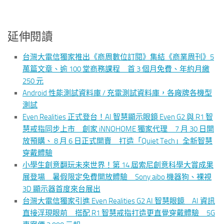
延伸閱讀
台灣大電信獨家推出《商周數位訂閱》集結《商業周刊》5
萬篇文章、逾 100 堂商務課程 首 3 個月免費、年約月繳
250 元
Android 性能測試資料庫 / 充電測試資料庫，各廠牌各機型
測試
Even Realities 正式登台！AI 智慧顯示眼鏡 Even G2 與 R1 智
慧戒指同步上市 創家 iNNOHOME 獨家代理 7 月 30 日開
放預購、 8 月 6 日正式開賣 打造「Quiet Tech」全新智慧
穿戴體驗
小學生創意翻玩未來世界！第 14 屆索尼創意科學大賞成果
展登場 暑假限定免費開放體驗 Sony aibo 機器狗、裸視
3D 顯示器首度來台展出
台灣大電信獨家引進 Even Realities G2 AI 智慧眼鏡 AI 資訊
直接浮現眼前 搭配 R1 智慧戒指打造更直覺穿戴體驗 5G