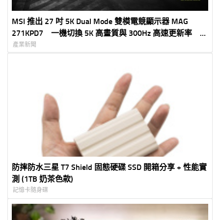
MSI 推出 27 吋 5K Dual Mode 雙模電競顯示器 MAG
271KPD7 一機切換 5K 高畫質與 300Hz 高速更新率 滿
足創作、娛樂與電競需求
產業新聞
防摔防水三星 T7 Shield 固態硬碟 SSD 開箱分享 + 性能實
測 (1TB 奶茶色款)
記憶卡隨身碟