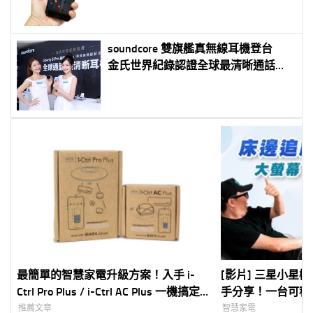
soundcore 雙旗艦真無線耳機登台
金氏世界紀錄認證全球最清晰通話
Anker Thus™ AI 晶片打造歷代最強降
噪
最簡單的智慧家電升級方案！入手 i-
[影片] 三星小星機 The
Ctrl Pro Plus / i-Ctrl AC Plus 一機搞定
手分享！一台可移動
全屋家電
幕，電視、平板、
推薦文章
智慧家電