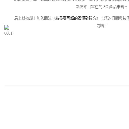
新聞節目常在的 3C 產品來賓。
馬上就按讚！加入關注『
站長廖阿輝的資訊碎碎念
』！您的訂閱與按
力唷！