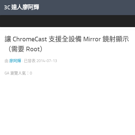
3C 達人廖阿輝
內文下方
ANDROID 刷機改機
讓 ChromeCast 支援全設備 Mirror 鏡射顯示
（需要 Root）
由
廖阿輝
· 已發表
2014-07-13
GA 瀏覽人氣：0