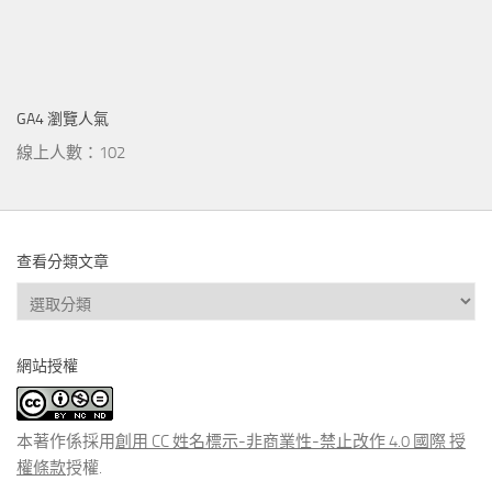
GA4 瀏覽人氣
線上人數：102
查看分類文章
查
看
分
網站授權
類
文
章
本著作係採用
創用 CC 姓名標示-非商業性-禁止改作 4.0 國際 授
權條款
授權.