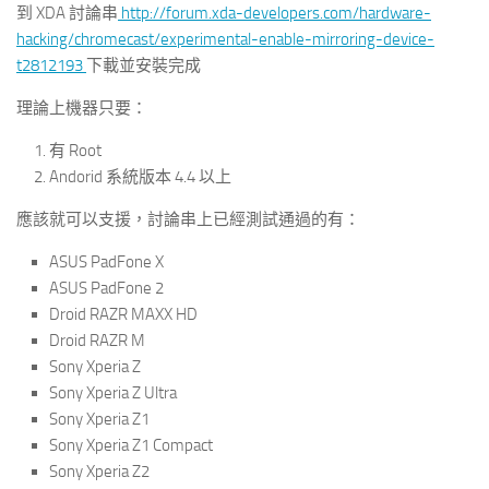
到 XDA 討論串
http://forum.xda-developers.com/hardware-
hacking/chromecast/experimental-enable-mirroring-device-
t2812193
下載並安裝完成
理論上機器只要：
有 Root
Andorid 系統版本 4.4 以上
應該就可以支援，討論串上已經測試通過的有：
ASUS PadFone X
ASUS PadFone 2
Droid RAZR MAXX HD
Droid RAZR M
Sony Xperia Z
Sony Xperia Z Ultra
Sony Xperia Z1
Sony Xperia Z1 Compact
Sony Xperia Z2