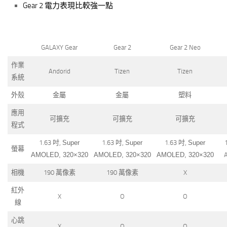
Gear 2 電力表現比較強一點
GALAXY Gear
Gear 2
Gear 2 Neo
作業
Andorid
Tizen
Tizen
系統
外殼
金屬
金屬
塑料
應用
可擴充
可擴充
可擴充
程式
1.63 吋,
Super
1.63 吋,
Super
1.63 吋,
Super
螢幕
AMOLED, 320×320
AMOLED, 320×320
AMOLED, 320×320
A
相機
190 萬像素
190 萬像素
X
紅外
X
O
O
線
心跳
X
O
O