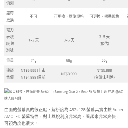
偵測
錶帶
不可
可更換，標準規格
可更換，標準規格
更換
電力
表現
3~5 天
1~2 天
3~5 天
(阿輝
(預估)
測試)
重量
74g
68g
55g
建議
NT$9,999 (上市)
NT$5,999
NT$8,999
售價
NT$4,999 (目前)
(台灣未引進)
曲面的螢幕真的很正點，解析度為 432×128 螢幕其實由於 Super
AMOLED 螢幕特性，對比與銳利度非常高，看起來非常爽快，
可視角度也很大。