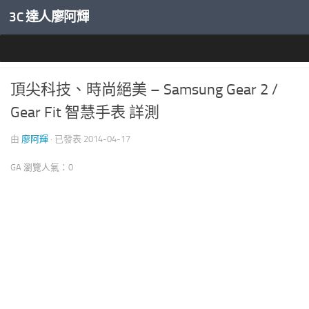
3C 達人廖阿輝
內文下方
穿戴裝置專區
頂尖科技、時尚絕美 – Samsung Gear 2 /
Gear Fit 智慧手表 詳測
由
廖阿輝
· 已發表
2014-04-17
GA 瀏覽人氣：0