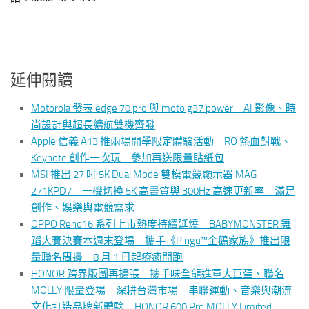
延伸閱讀
Motorola 發表 edge 70 pro 與 moto g37 power AI 影像、時
尚設計與超長續航雙機齊發
Apple 信義 A13 推兩場開學限定體驗活動 RO 熱血對戰、
Keynote 創作一次玩 參加再送限量貼紙包
MSI 推出 27 吋 5K Dual Mode 雙模電競顯示器 MAG
271KPD7 一機切換 5K 高畫質與 300Hz 高速更新率 滿足
創作、娛樂與電競需求
OPPO Reno16 系列上市熱度持續延燒 BABYMONSTER 舞
蹈大賽決賽本週末登場 攜手《Pingu™企鵝家族》推出限
量聯名周邊 8 月 1 日起療癒開跑
HONOR 跨界版圖再擴張 攜手味全龍進軍大巨蛋、聯名
MOLLY 限量登場 深耕台灣市場 串聯運動、音樂與潮流
文化打造品牌新體驗 HONOR 600 Pro MOLLY Limited