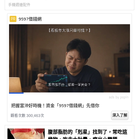
手機週邊配件
9597借錢網
PR
ads by popIn
把握當沖好時機！資金「9597借錢網」先借你
深入了解
觀看次數 300,463次
腹部脂肪的「剋星」找到了，常吃這