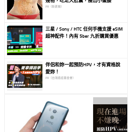
幾物，吃走大肚囊，瘦出小蠻腰
PR（新素簡）
三星 / Sony / HTC 任何手機支援 eSIM
超神配件！內有 5ber 九折購買優惠
伴侶和妳一起預防HPV，才有資格說
愛妳！
PR（台灣癌症基金會）