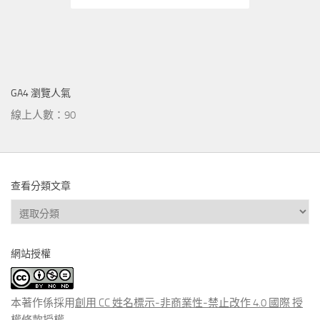
GA4 瀏覽人氣
線上人數：90
查看分類文章
查
看
分
網站授權
類
文
章
本著作係採用
創用 CC 姓名標示-非商業性-禁止改作 4.0 國際 授