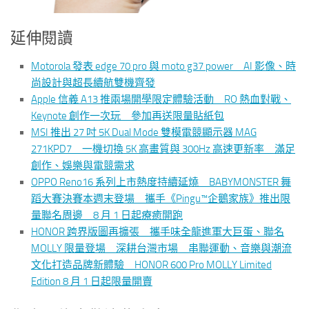
延伸閱讀
Motorola 發表 edge 70 pro 與 moto g37 power AI 影像、時
尚設計與超長續航雙機齊發
Apple 信義 A13 推兩場開學限定體驗活動 RO 熱血對戰、
Keynote 創作一次玩 參加再送限量貼紙包
MSI 推出 27 吋 5K Dual Mode 雙模電競顯示器 MAG
271KPD7 一機切換 5K 高畫質與 300Hz 高速更新率 滿足
創作、娛樂與電競需求
OPPO Reno16 系列上市熱度持續延燒 BABYMONSTER 舞
蹈大賽決賽本週末登場 攜手《Pingu™企鵝家族》推出限
量聯名周邊 8 月 1 日起療癒開跑
HONOR 跨界版圖再擴張 攜手味全龍進軍大巨蛋、聯名
MOLLY 限量登場 深耕台灣市場 串聯運動、音樂與潮流
文化打造品牌新體驗 HONOR 600 Pro MOLLY Limited
Edition 8 月 1 日起限量開賣