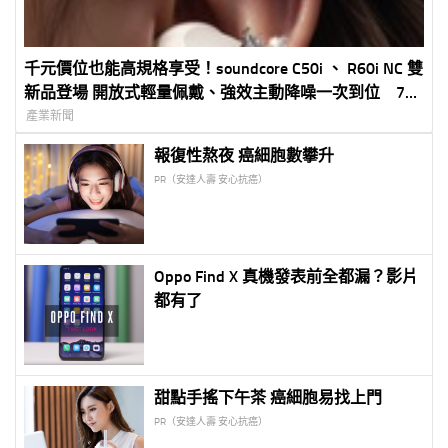
千元價位也能高規格享受！soundcore C50i 、 R60i NC 雙
新品登場 開放式輕量佩戴、強效主動降噪一次到位 7-
ELEVEN 獨家販售再送時尚耳飾
產業新聞
報復性熬夜 癌細胞數攀升
PR（安達人壽 安心抗癌）
Oppo Find X 真機發表前全都漏？影片
都有了
甜點手搖下午茶 癌細胞易找上門
PR（安達人壽 安心抗癌）