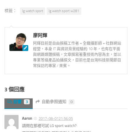
標籤：
lg watch sport
lg watch sport w281
廖阿輝
阿輝目前是自由撰稿工作者 + 全職攝影師 + 社群網站
經營，本身 IT 與資訊背景經驗約 10 年，也有在平面
與網路媒體撰稿，文章撰寫著重技術內容為主，並以
專業等級產品拍攝撰文，目前也是台灣科技新聞節目
常採訪的專家 / 來賓。
3 個回應
迴響
3
自動參照通知
0
Aaron
2017-08-0121:56:05
請問在那裡可試 LG sport watch?