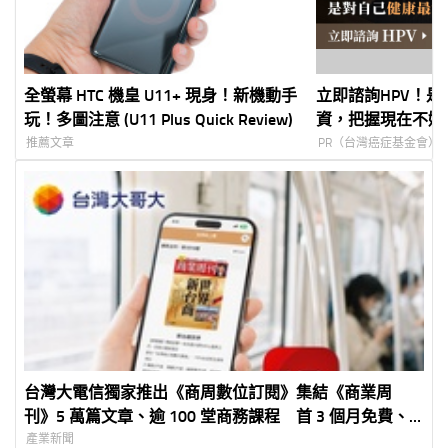
全螢幕 HTC 機皇 U11+ 現身！新機動手
立即諮詢HPV！
玩！多圖注意 (U11 Plus Quick Review)
資，把握現在不嫌
推薦文章
PR（台灣癌症基金會）
台灣大電信獨家推出《商周數位訂閱》集結《商業周
刊》5 萬篇文章、逾 100 堂商務課程 首 3 個月免費、
年約月繳 250 元
產業新聞