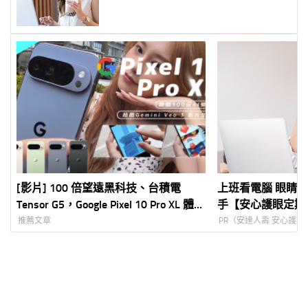
[影片] 100 倍望遠黑科技、台積電
上班看電腦 眼睛壓
Tensor G5，Google Pixel 10 Pro XL 體驗
手【安心護眼定期
有感升級！
推薦文章
PR（安達人壽 安心護眼