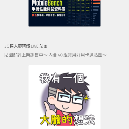
3C 達人廖阿輝 LINE 貼圖
貼圖好評上架銷售中～ 內含 40 組常用好用卡通貼圖～