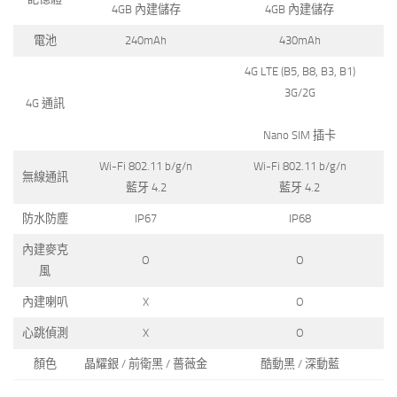
4GB 內建儲存
4GB 內建儲存
電池
240mAh
430mAh
4G LTE (B5, B8, B3, B1)
3G/2G
4G 通訊
Nano SIM 插卡
Wi-Fi 802.11 b/g/n
Wi-Fi 802.11 b/g/n
無線通訊
藍牙 4.2
藍牙 4.2
防水防塵
IP67
IP68
內建麥克
O
O
風
內建喇叭
X
O
心跳偵測
X
O
顏色
晶耀銀 / 前衛黑 / 薔薇金
酷動黑 / 深動藍