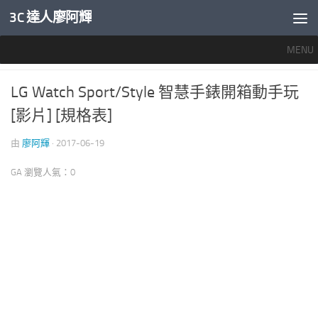
3C 達人廖阿輝
內文下方
MENU
推薦文章
/
穿戴裝置專區
3
LG Watch Sport/Style 智慧手錶開箱動手玩
[影片] [規格表]
由
廖阿輝
·
2017-06-19
GA 瀏覽人氣：0