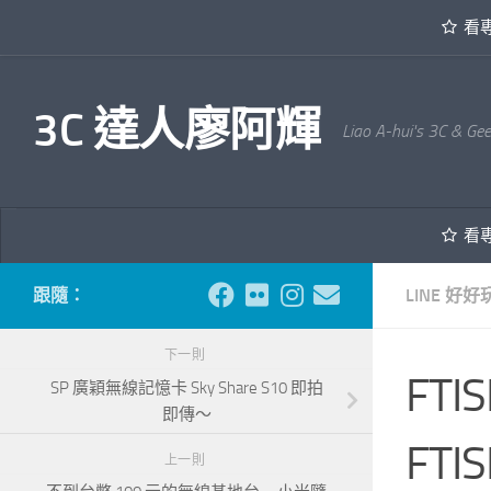
看
內文下方
3C 達人廖阿輝
Liao A-hui's 3C & Ge
看
跟隨：
LINE 好好
下一則
FT
SP 廣穎無線記憶卡 Sky Share S10 即拍
即傳～
FTI
上一則