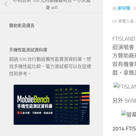
不到台幣 100 元的無線基地台 – 小米隨
身 wifi
由
廖阿輝
·
2
GA 瀏覽人氣
贊助影音廣告
FTIS
迴演唱會，
手機性能測試資料庫
方贊助廠商
超過 500 台行動設備性能實測資料庫，想
就有機會取
找手機性能比較、電力測試都可以在這裡
戲，拿贈
找到參考。
另外 BAN
2014 F