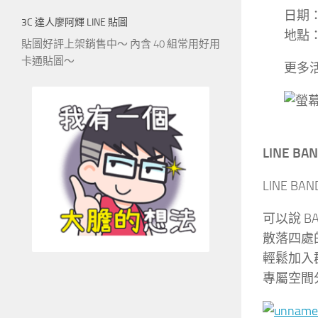
日期：2
3C 達人廖阿輝 LINE 貼圖
地點：
貼圖好評上架銷售中～ 內含 40 組常用好用
卡通貼圖～
更多活動
LINE B
LINE 
可以說 
散落四處
輕鬆加入
專屬空間