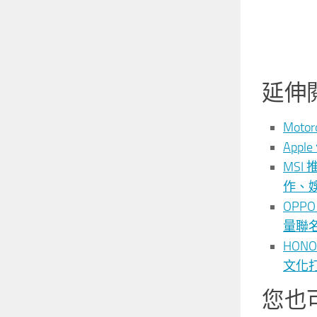
延伸
Moto
App
MSI
作、
OPP
量聯名
HO
文化打造
您也