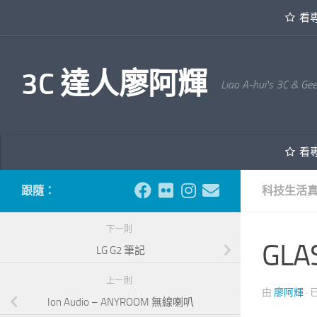
看
內文下方
3C 達人廖阿輝
Liao A-hui's 3C & Ge
看
跟隨：
科技生活
下一則
GLA
LG G2 筆記
上一則
由
廖阿輝
·
Ion Audio – ANYROOM 無線喇叭