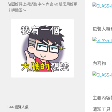
貼圖好評上架銷售中～ 內含 40 組常用好用
卡通貼圖～
包裝大概
內容物
主要內容
GA4 瀏覽人氣
清潔工具