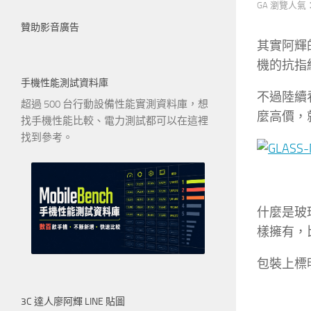
GA 瀏覽人氣
贊助影音廣告
其實阿輝
機的抗指
手機性能測試資料庫
不過陸續
超過 500 台行動設備性能實測資料庫，想
麼高價，
找手機性能比較、電力測試都可以在這裡
找到參考。
什麼是玻
樣擁有，
包裝上標
3C 達人廖阿輝 LINE 貼圖