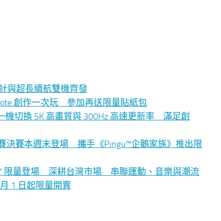
影像、時尚設計與超長續航雙機齊發
eynote 創作一次玩 參加再送限量貼紙包
PD7 一機切換 5K 高畫質與 300Hz 高速更新率 滿足創
舞蹈大賽決賽本週末登場 攜手《Pingu™企鵝家族》推出限
LLY 限量登場 深耕台灣市場 串聯運動、音樂與潮流
n 8 月 1 日起限量開賣