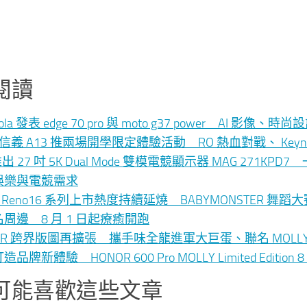
閱讀
rola 發表 edge 70 pro 與 moto g37 power AI 
le 信義 A13 推兩場開學限定體驗活動 RO 熱血對戰、 K
 推出 27 吋 5K Dual Mode 雙模電競顯示器 MAG 271K
娛樂與電競需求
O Reno16 系列上市熱度持續延燒 BABYMONSTER 
周邊 8 月 1 日起療癒開跑
NOR 跨界版圖再擴張 攜手味全龍進軍大巨蛋、聯名 MO
品牌新體驗 HONOR 600 Pro MOLLY Limited Editio
可能喜歡這些文章