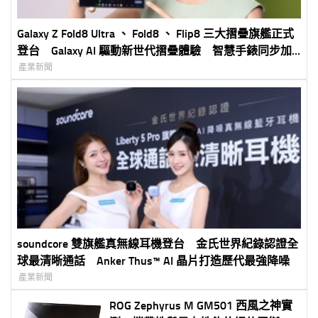
Galaxy Z Fold8 Ultra 、 Fold8 、 Flip8 三大摺疊旗艦正式
登台 Galaxy AI 驅動新世代摺疊體驗 智慧手錶同步加
入打造完整 Galaxy 生態圈
產業新聞
soundcore 雙旗艦真無線耳機登台 金氏世界紀錄認證全
球最清晰通話 Anker Thus™ AI 晶片打造歷代最強降噪
產業新聞
ROG Zephyrus M GM501 西風之神實