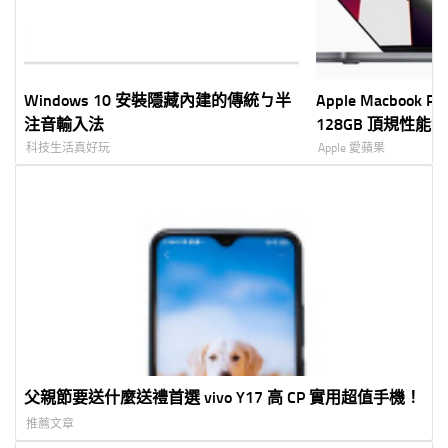
Windows 10 安裝隱藏內建的傳統ㄅ半
Apple Macbook P
注音輸入法
128GB 頂規性能實測～
LLM 本地大模型
科技生活真好玩
Apple 愛蘋果
父親節要送什麼送禮首選 vivo Y17 高 CP 實用超值手機！
推薦文章