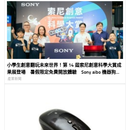
小學生創意翻玩未來世界！第 14 屆索尼創意科學大賞成
果展登場 暑假限定免費開放體驗 Sony aibo 機器狗、
裸視 3D 顯示器首度來台展出
產業新聞