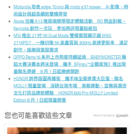
Motorola 發表 edge 70 pro 與 moto g37 power AI 影像、時
尚設計與超長續航雙機齊發
Apple 信義 A13 推兩場開學限定體驗活動 RO 熱血對戰、
Keynote 創作一次玩 參加再送限量貼紙包
MSI 推出 27 吋 5K Dual Mode 雙模電競顯示器 MAG
271KPD7 一機切換 5K 高畫質與 300Hz 高速更新率 滿足
創作、娛樂與電競需求
OPPO Reno16 系列上市熱度持續延燒 BABYMONSTER 舞
蹈大賽決賽本週末登場 攜手《Pingu™企鵝家族》推出限
量聯名周邊 8 月 1 日起療癒開跑
HONOR 跨界版圖再擴張 攜手味全龍進軍大巨蛋、聯名
MOLLY 限量登場 深耕台灣市場 串聯運動、音樂與潮流
文化打造品牌新體驗 HONOR 600 Pro MOLLY Limited
Edition 8 月 1 日起限量開賣
您也可能喜歡這些文章
Recommended by