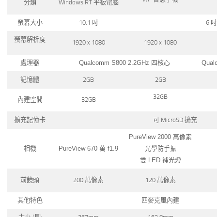
分類
Windows RT 平板電腦
螢幕大小
10.1 吋
6 吋
螢幕解析度
1920 x 1080
1920 x 1080
處理器
Qualcomm S800 2.2GHz 四核心
Qual
記憶體
2GB
2GB
32GB
內建空間
32GB
擴充記憶卡
可 MicroSD 擴充
PureView 2000 萬像素
相機
PureView 670 萬 f1.9
光學防手振
雙 LED 補光燈
前鏡頭
200 萬像素
120 萬像素
其他特色
四麥克風內建