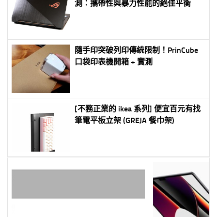
測：攜帶性與暴力性能的絕佳平衡
隨手印突破列印傳統限制！PrinCube
口袋印表機開箱 + 實測
[不務正業的 ikea 系列] 便宜百元有找
筆電平板立架 (GREJA 餐巾架)