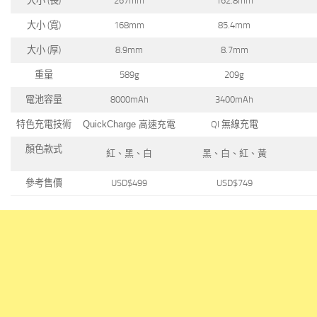
大小 (長)
267mm
162.8mm
大小 (寬)
168mm
85.4mm
大小 (厚)
8.9mm
8.7mm
重量
589g
209g
電池容量
8000mAh
3400mAh
特色充電技術
QuickCharge 高速充電
QI 無線充電
顏色款式
紅、黑、白
黑、白、紅、黃
參考售價
USD$499
USD$749