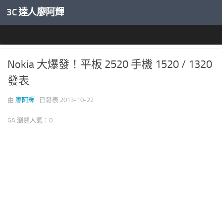
3C 達人廖阿輝
內文下方
科技生活真好玩
Nokia 大爆發！平板 2520 手機 1520 / 1320
發表
由
廖阿輝
· 已發表
2013-10-22
GA 瀏覽人氣：0