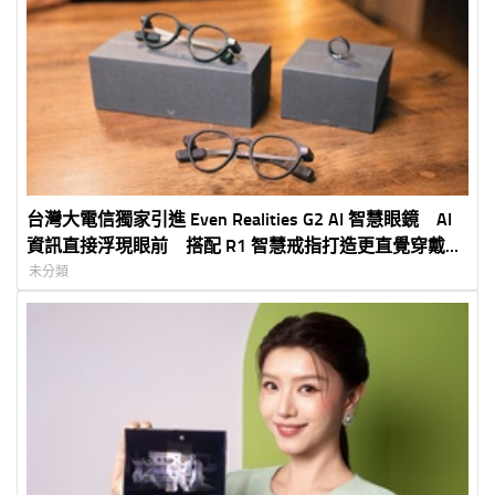
台灣大電信獨家引進 Even Realities G2 AI 智慧眼鏡 AI
資訊直接浮現眼前 搭配 R1 智慧戒指打造更直覺穿戴體
驗 5G 專案價 3,990 元起
未分類