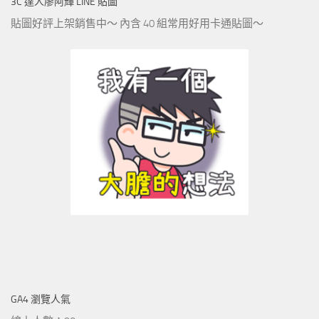
3C 達人廖阿輝 LINE 貼圖
貼圖好評上架銷售中～ 內含 40 組常用好用卡通貼圖～
GA4 瀏覽人氣