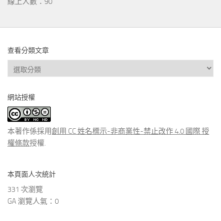
線上人數：90
查看分類文章
查
看
分
網站授權
類
文
章
本著作係採用
創用 CC 姓名標示-非商業性-禁止改作 4.0 國際 授
權條款
授權.
本頁面人次統計
331 次瀏覽
GA 瀏覽人氣：0