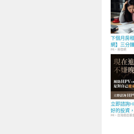
下個月房
網】三分
PR・易借網
立即諮詢H
好的投資
PR・台灣癌症基