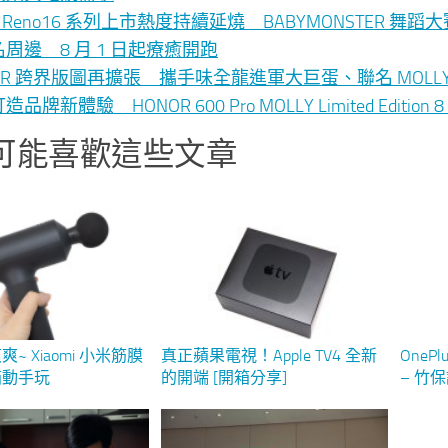
O Reno16 系列上市熱度持續延燒 BABYMONSTER 
周邊 8 月 1 日起療癒開跑
NOR 跨界版圖再擴張 攜手味全龍進軍大巨蛋、聯名 MO
品牌新體驗 HONOR 600 Pro MOLLY Limited Editio
可能喜歡這些文章
~ Xiaomi 小米筋膜
真正蘋果電視！Apple TV4 全新
OneP
箱動手玩
的開端 [開箱分享]
– 竹保