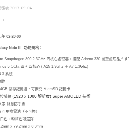
 已發表
2013-09-04
：0
laxy Note III 功能規格：
mm Snapdragon 800 2.3GHz 四核心處理器，搭配 Adreno 330 圖型處理晶片 (L
os 5 OCta 四 + 四核心 ( A15 1.9Ghz ＋ A7 1.3Ghz)
 4.3 系統
憶體
/ 64GB 儲存記憶體，可擴充 MicroSD 記憶卡
(1920 x 1080 解析度) Super AMOLED 技術
吋觸控螢幕
萬象素 智慧防手震
mAh 可更換電池（不可換）
白色、粉紅色可選擇
.2mm x 79.2mm x 8.3mm