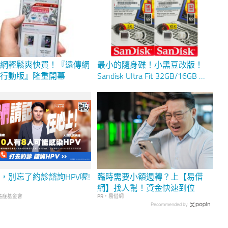
上網輕鬆爽快買！『遠傳網
最小的隨身碟！小黑豆改版！
市行動版』隆重開幕
Sandisk Ultra Fit 32GB/16GB 隨
身碟測試分享
，別忘了約診諮詢HPV喔!
臨時需要小額週轉？上【易借
網】找人幫！資金快速到位
癌症基金會
PR・易借網
Recommended by