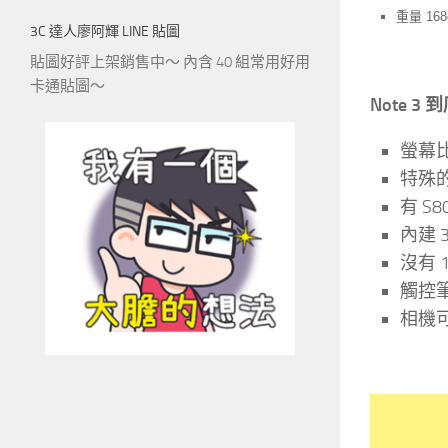
重量 168
3C 達人廖阿輝 LINE 貼圖
貼圖好評上架銷售中～ 內含 40 組常用好用
卡通貼圖～
Note 
螢幕比
特殊
有 S8
內建 
沒有 
觸控筆
相機可拍