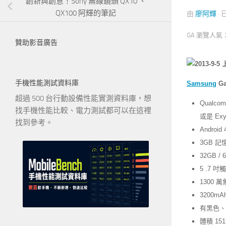
創新與創意！Sony 無線鏡頭 QX10 、
QX100 阿輝的筆記
由
廖阿輝
·
GA 瀏覽人氣
贊助影音廣告
手機性能測試資料庫
Samsung
Ga
超過 500 台行動設備性能實測資料庫，想
Qualco
找手機性能比較、電力測試都可以在這裡
或是 Exyn
找到參考。
Android
3GB 記
32GB 
5 .7 
1300 
3200
有黑色、
體積 151