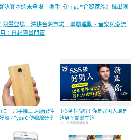
舞蹈大賽決賽本週末登場 攜手《Pingu™企鵝家族》推出限
LLY 限量登場 深耕台灣市場 串聯運動、音樂與潮流
n 8 月 1 日起限量開賣
lus 3 一加手機三 原廠配件
1/2機率淪陷！你是好男人還是
護殼 / Type C 傳輸線分享
渣男？關鍵在這
PR・台灣癌症基金會