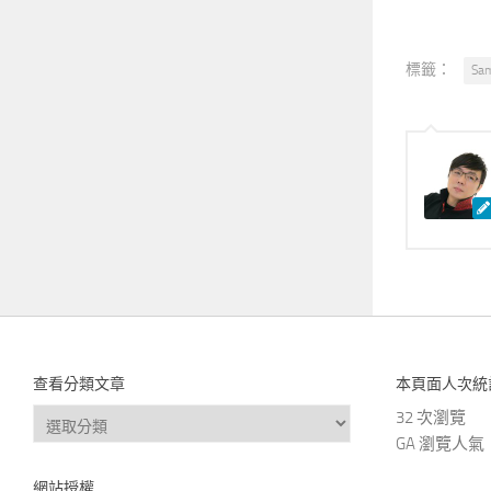
標籤：
Sa
查看分類文章
本頁面人次統
查
32 次瀏覽
看
GA 瀏覽人氣
分
網站授權