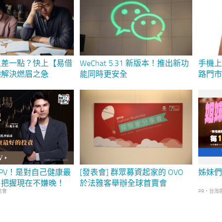
租差一點？快上【易借
WeChat 5.31 新版本！推出新功
手機
鐘解決燃眉之急
能同時更安全
路門
PV！是對自己健康最
[發表會] 群眾募資起家的 OVO
姊妹們
，把握現在不嫌晚！
於法雅客舉辦全球首賣會
金會
PR・台灣