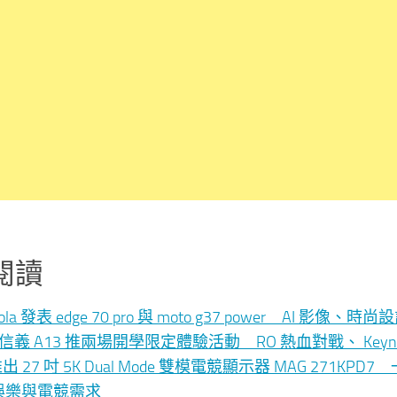
閱讀
rola 發表 edge 70 pro 與 moto g37 power AI 
le 信義 A13 推兩場開學限定體驗活動 RO 熱血對戰、 K
 推出 27 吋 5K Dual Mode 雙模電競顯示器 MAG 271K
娛樂與電競需求