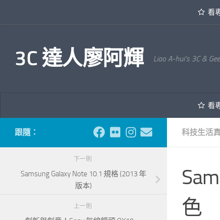
看
內文下方
3C 達人廖阿輝
Liao A-hui's 3C & Ge
看
跟隨：
科技生活
下一則
Sam
Samsung Galaxy Note 10.1 規格 (2013 年
版本)
色
上一則