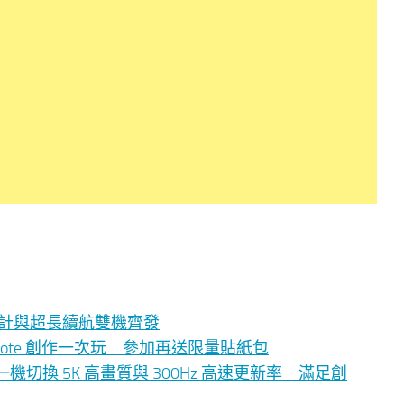
影像、時尚設計與超長續航雙機齊發
eynote 創作一次玩 參加再送限量貼紙包
PD7 一機切換 5K 高畫質與 300Hz 高速更新率 滿足創