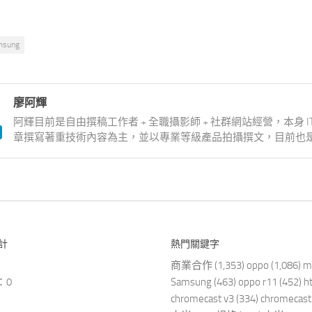
msung
廖阿輝
阿輝目前是自由撰稿工作者 + 全職攝影師 + 社群網站經營，本身 
章撰寫著重技術內容為主，並以專業等級產品拍攝撰文，目前也是
計
熱門關鍵字
商業合作
(1,353)
oppo
(1,086)
m
：0
Samsung
(463)
oppo r11
(452)
h
chromecast v3
(334)
chromecast