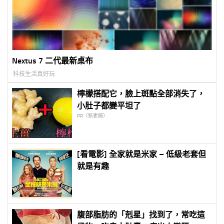
Nextus 7 二代最新桌布
科技生活真好玩
檸檬搭配它，臉上斑點全部消失了，
小肚子都變平坦了
PR（新素簡）
[看電影] 全家就是米家 – 低級老套但
就是有趣
腹部脂肪的「剋星」找到了，常吃這