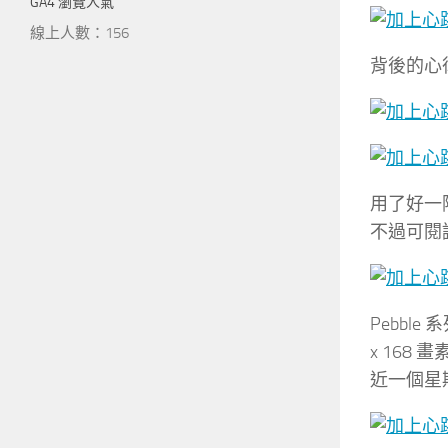
GA4 瀏覽人氣
線上人數：156
背後的心
用了好一陣子
不過可閱讀
Pebbl
x 168
近一個星