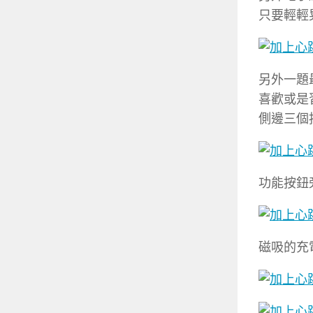
只要輕輕
另外一題
喜歡或是習
側邊三個
功能按鈕
磁吸的充電設