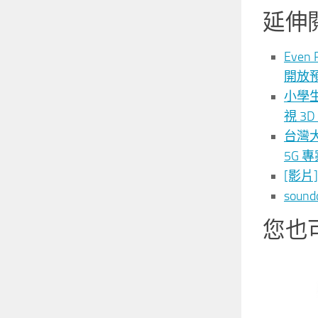
延伸
Even
開放預
小學生
視 3
台灣大
5G 專
[影片
sou
您也