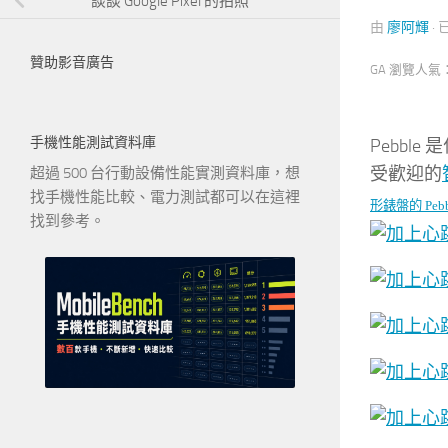
談談 Google Pixel 的拍照
由
廖阿輝
·
贊助影音廣告
GA 瀏覽人氣
手機性能測試資料庫
Pebbl
受歡迎的
超過 500 台行動設備性能實測資料庫，想
找手機性能比較、電力測試都可以在這裡
形錶盤的
Peb
找到參考。