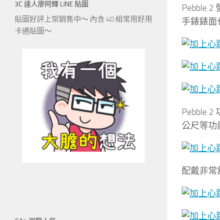
3C 達人廖阿輝 LINE 貼圖
Pebbl
貼圖好評上架銷售中～ 內含 40 組常用好用
手錶錶面
卡通貼圖～
Pebb
公尺等功能
配戴非常