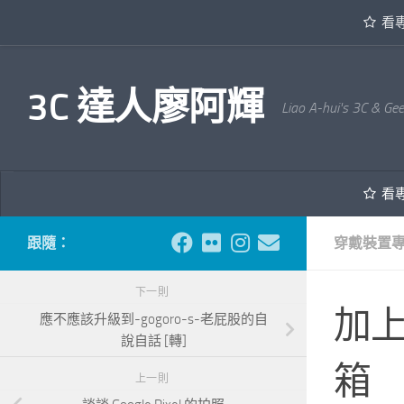
看
內文下方
3C 達人廖阿輝
Liao A-hui's 3C & Ge
看
跟隨：
穿戴裝置
下一則
加上
應不應該升級到-gogoro-s-老屁股的自
說自話 [轉]
箱
上一則