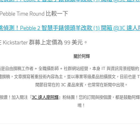
bble Time Round 比較一下
 在 Kickstarter 群募上定價為 99 美元。
關於阿輝
是自由撰稿工作者 + 全職攝影師 + 社群網站經營，本身 IT 與資訊背景經驗約
體撰稿，文章撰寫著重技術內容為主，並以專業等級產品拍攝撰文，目前也是 TV
聞節目常在的 3C 產品來賓，也常常在新聞中出現。
按讚！加入關注『
3C 達人廖阿輝
』粉絲團！您的訂閱與按個讚，都是鼓勵阿輝
唷！