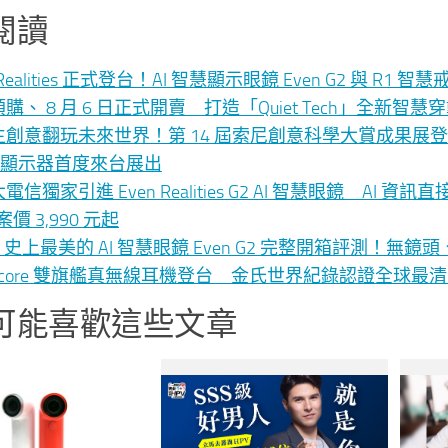
閱讀
 Realities 正式登台！AI 智慧顯示眼鏡 Even G2 與 R1
購、 8 月 6 日正式開賣 打造「Quiet Tech」全新智慧
創意翻玩未來世界！第 14 屆索尼創意科學大賞成果展登場 
D 顯示器首度來台展出
電信獨家引進 Even Realities G2 AI 智慧眼鏡 
案價 3,990 元起
] 史上最美的 AI 智慧眼鏡 Even G2 完整開箱評測！
ndcore 雙旗艦真無線耳機登台 金氏世界紀錄認證全球最清晰通
可能喜歡這些文章