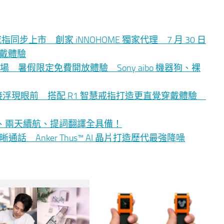
 智慧戒指同步上市 創家 iNNOHOME 獨家代理 7 月 30 日
穿戴體驗
暑假限定免費開放體驗 Sony aibo 機器狗、裸
AI 資訊直接浮現眼前 搭配 R1 智慧戒指打造更直覺穿戴體驗
無鏡頭、兩天續航、提詞翻譯全具備！
話 Anker Thus™ AI 晶片打造歷代最強降噪