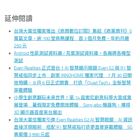
延伸閱讀
台灣大電信獨家推出《商周數位訂閱》集結《商業周刊》5
萬篇文章、逾 100 堂商務課程 首 3 個月免費、年約月繳
250 元
Android 性能測試資料庫 / 充電測試資料庫，各廠牌各機型
測試
Even Realities 正式登台！AI 智慧顯示眼鏡 Even G2 與 R1 智
慧戒指同步上市 創家 iNNOHOME 獨家代理 7 月 30 日開
放預購、 8 月 6 日正式開賣 打造「Quiet Tech」全新智慧
穿戴體驗
小學生創意翻玩未來世界！第 14 屆索尼創意科學大賞成果
展登場 暑假限定免費開放體驗 Sony aibo 機器狗、裸視
3D 顯示器首度來台展出
台灣大電信獨家引進 Even Realities G2 AI 智慧眼鏡 AI 資訊
直接浮現眼前 搭配 R1 智慧戒指打造更直覺穿戴體驗 5G
專案價 3,990 元起