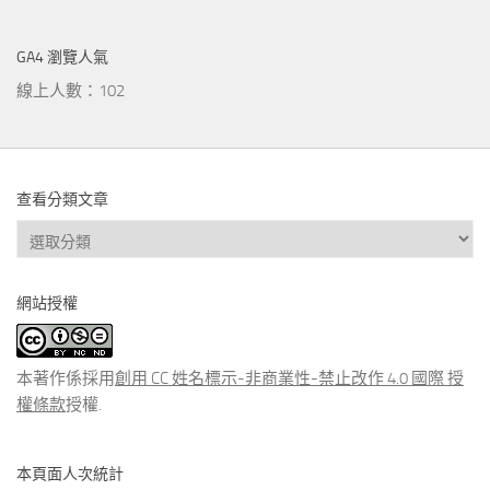
GA4 瀏覽人氣
線上人數：102
查看分類文章
查
看
分
網站授權
類
文
章
本著作係採用
創用 CC 姓名標示-非商業性-禁止改作 4.0 國際 授
權條款
授權.
本頁面人次統計