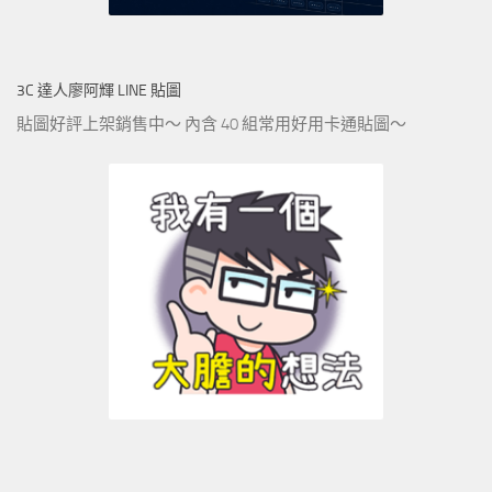
3C 達人廖阿輝 LINE 貼圖
貼圖好評上架銷售中～ 內含 40 組常用好用卡通貼圖～