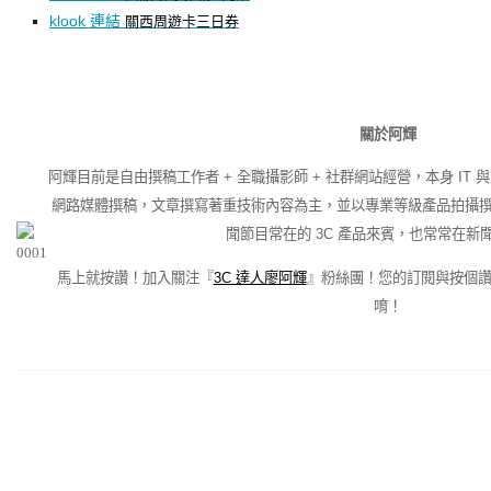
klook 連結
關西周遊卡三日券
關於阿輝
阿輝目前是自由撰稿工作者 + 全職攝影師 + 社群網站經營，本身 IT 
網路媒體撰稿，文章撰寫著重技術內容為主，並以專業等級產品拍攝撰文
聞節目常在的 3C 產品來賓，也常常在新
馬上就按讚！加入關注『
3C 達人廖阿輝
』粉絲團！您的訂閱與按個
唷！