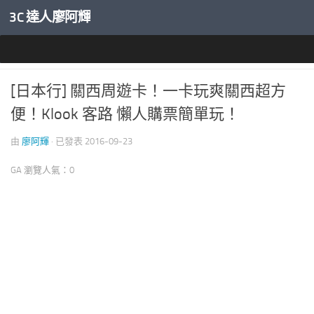
3C 達人廖阿輝
內文下方
旅行生活
[日本行] 關西周遊卡！一卡玩爽關西超方
便！Klook 客路 懶人購票簡單玩！
由
廖阿輝
· 已發表
2016-09-23
GA 瀏覽人氣：0