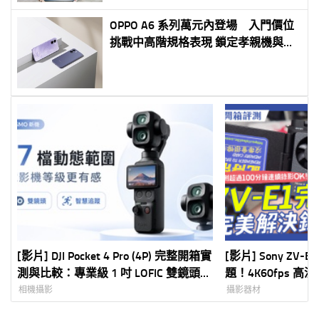
OPPO A6 系列萬元內登場 入門價位
挑戰中高階規格表現 鎖定孝親機與備
用機需求 最低不到六千元打造高 CP
值 5G 體驗
[影片] DJI Pocket 4 Pro (4P) 完整開箱實
[影片] Sony ZV
測與比較：專業級 1 吋 LOFIC 雙鏡頭
題！4K60fps 
Vlog 神器全解析
相機攝影
攝影器材