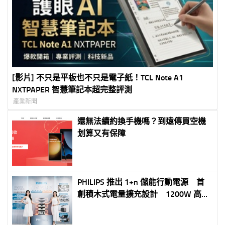
[影片] 不只是平板也不只是電子紙！TCL Note A1
NXTPAPER 智慧筆記本超完整評測
產業新聞
還無法續約換手機嗎？到遠傳買空機
划算又有保障
PHILIPS 推出 1+n 儲能行動電源 首
創積木式電量擴充設計 1200W 高功
率輸出全面支援家電 打造戶外、居
家與數位游牧全方位用電方案