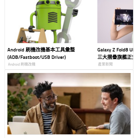
Android 刷機改機基本工具彙整
Galaxy Z Fold8 Ult
(ADB/Fastboot/USB Driver)
三大摺疊旗艦正式登台 
動新世代摺疊體驗
Android 刷機改機
產業新聞
打造完整 Galaxy 