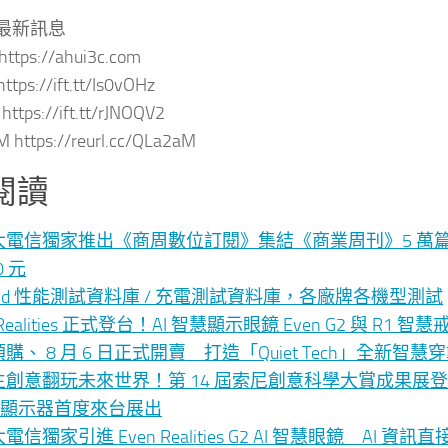
最新訊息
ps://ahui3c.com
ttps://ift.tt/Is0vOHz
https://ift.tt/rJNOQV2
 https://reurl.cc/QLa2aM
閱讀
大電信獨家推出《商周數位訂閱》集結《商業周刊》5 萬篇文
0 元
roid 性能測試資料庫 / 充電測試資料庫，各廠牌各機型測試
 Realities 正式登台！AI 智慧顯示眼鏡 Even G2 與 R1
購、 8 月 6 日正式開賣 打造「Quiet Tech」全新智慧
創意翻玩未來世界！第 14 屆索尼創意科學大賞成果展登場 
D 顯示器首度來台展出
電信獨家引進 Even Realities G2 AI 智慧眼鏡 