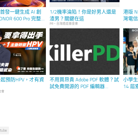
界首發一鍵生成 AI 創
1/2機率淪陷！你是好男人還是
港版 N
OR 600 Pro 完整
渣男？關鍵在這
灣電信頻段
PR・台灣癌症基金會
「AI 圖轉影片」功
實測
小白的 AI 創作神
起預防HPV，才有資
不用買昂貴 Adobe PDF 軟體？試
小學
！
試免費開源的 PDF 編輯器
14 
金會
KillerPDF
登場
Sony
器首
tube