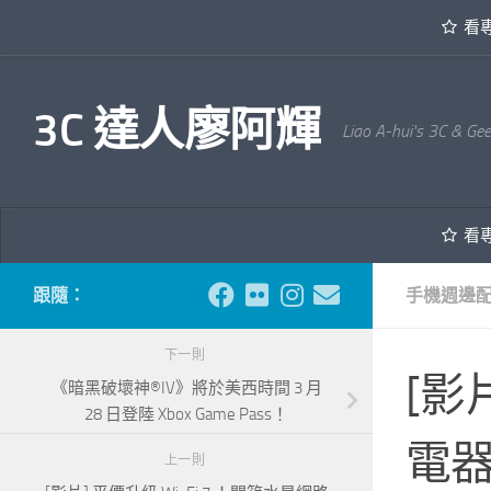
看
內文下方
3C 達人廖阿輝
Liao A-hui's 3C & Ge
看
跟隨：
手機週邊
下一則
[影
《暗黑破壞神®IV》將於美西時間 3 月
28 日登陸 Xbox Game Pass！
電
上一則