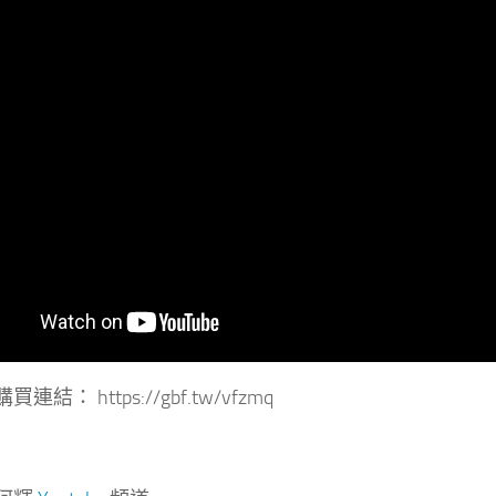
結： https://gbf.tw/vfzmq