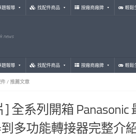
專題報導
找配件商品
按廠商廠牌
輕鬆
ek news
專題報導
找配件商品
按廠商廠牌
輕鬆
配件
/
推薦文章
片] 全系列開箱 Panasoni
器到多功能轉接器完整介