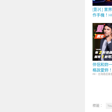
[影片] 業
作手機！HON
評測：最強
能，最適合
器！
伴侶和妳一
格說愛妳
PR・台灣癌症基
標籤：
You