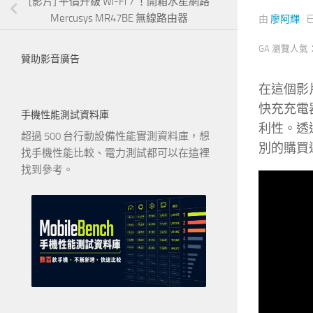
[影片] 平價升級 Wi-Fi 7 ！開箱水星網路
Mercusys MR47BE 無線路由器
由
廖阿輝
·
GA 瀏覽人氣
贊助影音廣告
在這個影片
快充充電
手機性能測試資料庫
利性。透過
超過 500 台行動設備性能實測資料庫，想
別的購買
找手機性能比較、電力測試都可以在這裡
找到參考。