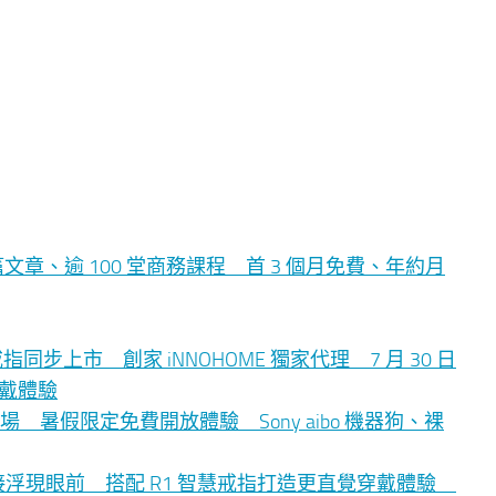
章、逾 100 堂商務課程 首 3 個月免費、年約月
 智慧戒指同步上市 創家 iNNOHOME 獨家代理 7 月 30 日
穿戴體驗
暑假限定免費開放體驗 Sony aibo 機器狗、裸
AI 資訊直接浮現眼前 搭配 R1 智慧戒指打造更直覺穿戴體驗