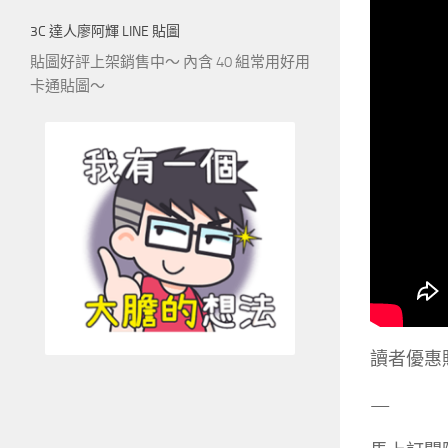
3C 達人廖阿輝 LINE 貼圖
貼圖好評上架銷售中～ 內含 40 組常用好用
卡通貼圖～
讀者優惠購買連
—