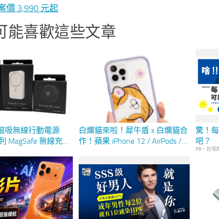
案價 3,990 元起
可能喜歡這些文章
最強磁吸無線行動電源
白爛貓來啦！犀牛盾 x 白爛貓合
驚！每
 系列 MagSafe 無線充電
作！蘋果 iPhone 12 / AirPods /
吧？
PR・台灣
首創雙面充電、插頭無
AirPods Pro / 三星 S21 Ultra 款式
正感受到全新無線自由
(圖多)
驗