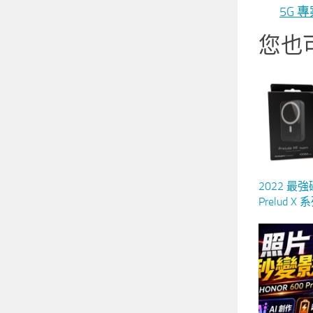
5G 專
您也
2022 
Prelud X
器，獨家
線化，真
的充電體