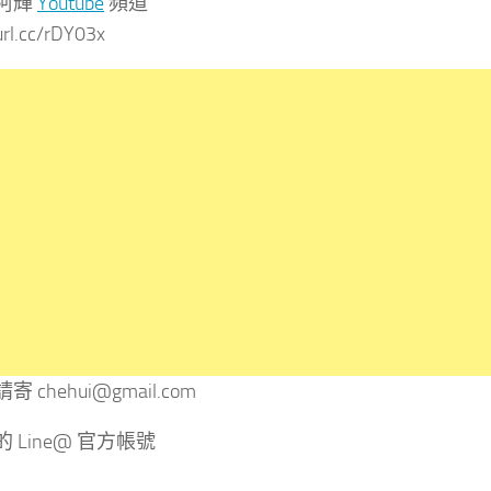
阿輝
Youtube
頻道
url.cc/rDY03x
請寄
chehui@gmail.com
 Line@ 官方帳號