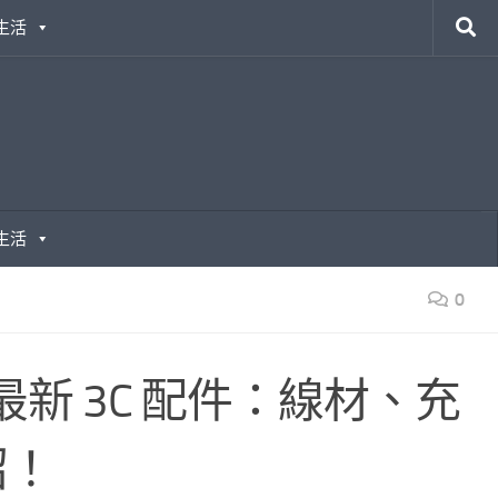
生活
生活
0
c 最新 3C 配件：線材、充
紹！