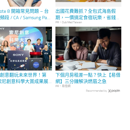
ote 8 開箱常見問題 – 台
出國花費難抓？全包式海島假
 / CA / Samsung Pay
期，一價搞定食宿玩樂，省錢更
PR・Club Med Taiwan
省心！
生創意翻玩未來世界！第
下個月房租差一點？快上【易借
屆索尼創意科學大賞成果展
網】三分鐘解決燃眉之急
PR・易借網
 暑假限定免費開放體驗
Recommended by
 aibo 機器狗、裸視 3D 顯示
度來台展出