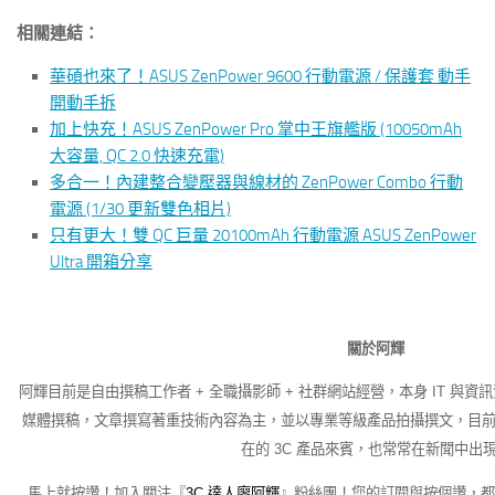
相關連結：
華碩也來了！ASUS ZenPower 9600 行動電源 / 保護套 動手
開動手拆
加上快充！ASUS ZenPower Pro 掌中王旗艦版 (10050mAh
大容量, QC 2.0 快速充電)
多合一！內建整合變壓器與線材的 ZenPower Combo 行動
電源 (1/30 更新雙色相片)
只有更大！雙 QC 巨量 20100mAh 行動電源 ASUS ZenPower
Ultra 開箱分享
關於阿輝
阿輝目前是自由撰稿工作者 + 全職攝影師 + 社群網站經營，本身 IT 與資
媒體撰稿，文章撰寫著重技術內容為主，並以專業等級產品拍攝撰文，目前也
在的 3C 產品來賓，也常常在新聞中出
馬上就按讚！加入關注『
3C 達人廖阿輝
』粉絲團！您的訂閱與按個讚，都