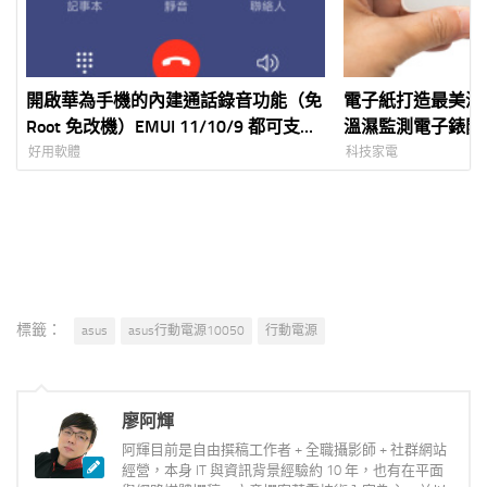
開啟華為手機的內建通話錄音功能（免
電子紙打造最美溫
Root 免改機）EMUI 11/10/9 都可支
溫濕監測電子錶開
援！P30/20/P10/Mate10 測試也可用
好用軟體
科技家電
標籤：
asus
asus行動電源10050
行動電源
廖阿輝
阿輝目前是自由撰稿工作者 + 全職攝影師 + 社群網站
經營，本身 IT 與資訊背景經驗約 10 年，也有在平面