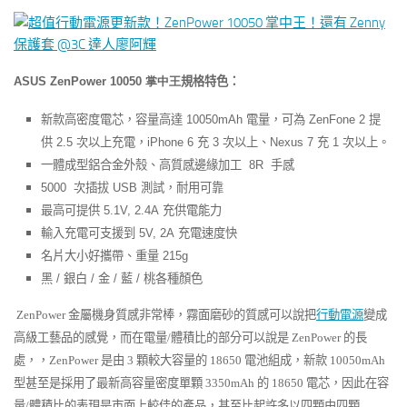
ASUS ZenPower 10050 掌中王
規格特色：
新款高密度電芯，容量高達
10050mAh
電量，可為
ZenFone 2
提
供
2.5
次以上充電，
iPhone 6
充
3
次以上、
Nexus 7
充
1
次以上。
一體成型鋁合金外殼、高質感邊緣加工
8R
手感
5000
次插拔
USB
測試，耐用可靠
最高可提供
5.1V, 2.4A
充供電能力
輸入充電可支援到
5V, 2A
充電速度快
名片大小好攜帶、重量
215g
黑
/
銀白
/
金
/
藍
/
桃
各種顏色
ZenPower 金屬機身質感非常棒，霧面磨砂的質感可以說把
行動電源
變成
高級工藝品的感覺，而在電量/體積比的部分可以說是 ZenPower 的長
處，，ZenPower 是由 3 顆較大容量的 18650 電池組成，新款 10050mAh
型甚至是採用了最新高容量密度單顆 3350mAh 的 18650 電芯，因此在容
量/體積比的表現是市面上較佳的產品，甚至比起許多以四顆由四顆