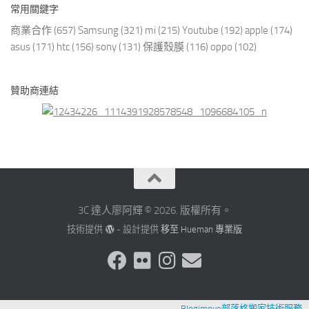
常用關鍵字
商業合作
(657)
Samsung
(321)
mi
(215)
Youtube
(192)
apple
(174)
asus
(171)
htc
(156)
sony
(131)
保護殼膜
(116)
oppo
(102)
贊助商連結
3C 達人廖阿輝 © 2026. 版權所有。
技術提供
- 設計提供
移至 Hueman 專業版
Blogimove部落格搬家技術服務