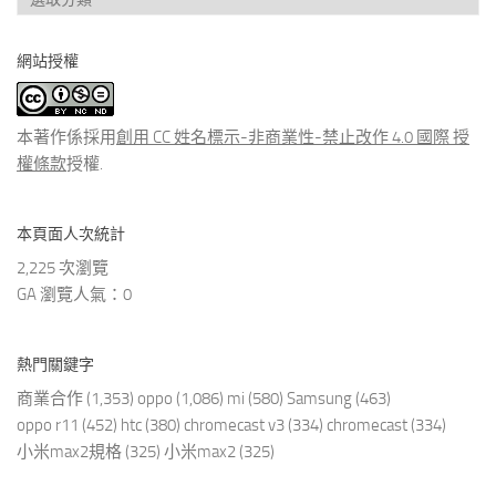
看
分
網站授權
類
文
章
本著作係採用
創用 CC 姓名標示-非商業性-禁止改作 4.0 國際 授
權條款
授權.
本頁面人次統計
2,225 次瀏覽
GA 瀏覽人氣：0
熱門關鍵字
商業合作
(1,353)
oppo
(1,086)
mi
(580)
Samsung
(463)
oppo r11
(452)
htc
(380)
chromecast v3
(334)
chromecast
(334)
小米max2規格
(325)
小米max2
(325)