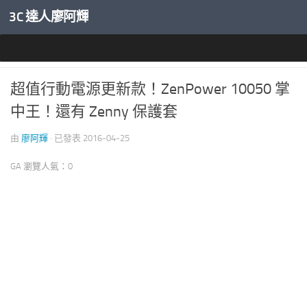
3C 達人廖阿輝
內文下方
行動電源與線材
超值行動電源更新款！ZenPower 10050 掌
中王！還有 Zenny 保護套
由
廖阿輝
· 已發表
2016-04-25
GA 瀏覽人氣：0