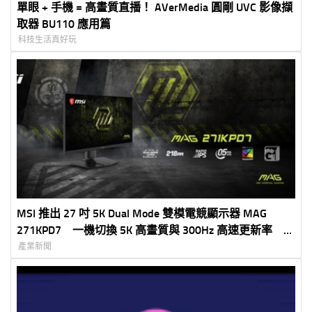
單眼 + 手機 = 高畫質直播！ AVerMedia 圓剛 UVC 影像擷
取器 BU110 應用篇
科技生活真好玩
MSI 推出 27 吋 5K Dual Mode 雙模電競顯示器 MAG
271KPD7 一機切換 5K 高畫質與 300Hz 高速更新率 滿
足創作、娛樂與電競需求
產業新聞