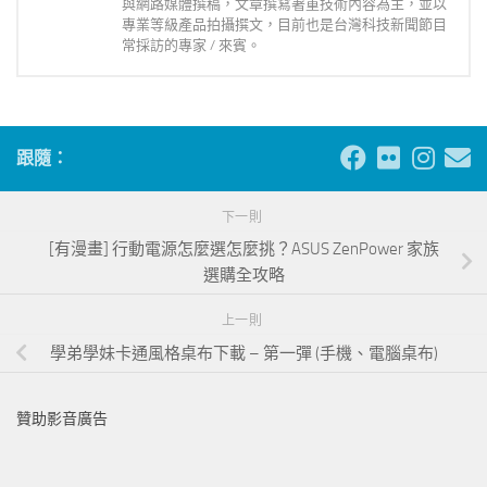
與網路媒體撰稿，文章撰寫著重技術內容為主，並以
專業等級產品拍攝撰文，目前也是台灣科技新聞節目
常採訪的專家 / 來賓。
跟隨：
下一則
[有漫畫] 行動電源怎麼選怎麼挑？ASUS ZenPower 家族
選購全攻略
上一則
學弟學妹卡通風格桌布下載 – 第一彈 (手機、電腦桌布)
贊助影音廣告