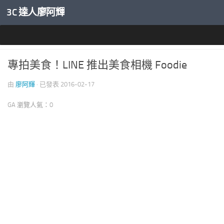
3C 達人廖阿輝
內文下方
好用軟體
專拍美食！LINE 推出美食相機 Foodie
由
廖阿輝
· 已發表
2016-02-17
GA 瀏覽人氣：0