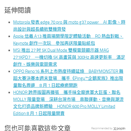
延伸閱讀
Motorola 發表 edge 70 pro 與 moto g37 power AI 影像、時
尚設計與超長續航雙機齊發
Apple 信義 A13 推兩場開學限定體驗活動 RO 熱血對戰、
Keynote 創作一次玩 參加再送限量貼紙包
MSI 推出 27 吋 5K Dual Mode 雙模電競顯示器 MAG
271KPD7 一機切換 5K 高畫質與 300Hz 高速更新率 滿足
創作、娛樂與電競需求
OPPO Reno16 系列上市熱度持續延燒 BABYMONSTER 舞
蹈大賽決賽本週末登場 攜手《Pingu™企鵝家族》推出限
量聯名周邊 8 月 1 日起療癒開跑
HONOR 跨界版圖再擴張 攜手味全龍進軍大巨蛋、聯名
MOLLY 限量登場 深耕台灣市場 串聯運動、音樂與潮流
文化打造品牌新體驗 HONOR 600 Pro MOLLY Limited
Edition 8 月 1 日起限量開賣
您也可能喜歡這些文章
Recommended by