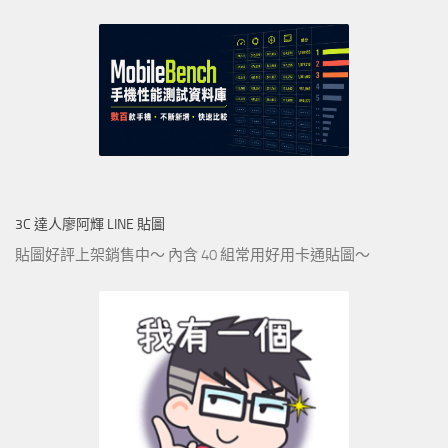
3C 達人廖阿輝 LINE 貼圖
貼圖好評上架銷售中～ 內含 40 組常用好用卡通貼圖～