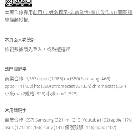
文
章
本著作係採用
創用 CC 姓名標示-非商業性-禁止改作 4.0 國際 授
權條款
授權.
本頁面人次統計
檢視數據請先登入，或點選
這裡
熱門關鍵字
商業合作
(1,353)
oppo
(1,086)
mi
(580)
Samsung
(463)
oppo r11
(452)
htc
(380)
chromecast v3
(334)
chromecast
(334)
小米max2規格
(325)
小米max2
(325)
常用關鍵字
商業合作
(657)
Samsung
(321)
mi
(215)
Youtube
(192)
apple
(174)
asus
(171)
htc
(156)
sony
(131)
保護殼膜
(116)
oppo
(102)