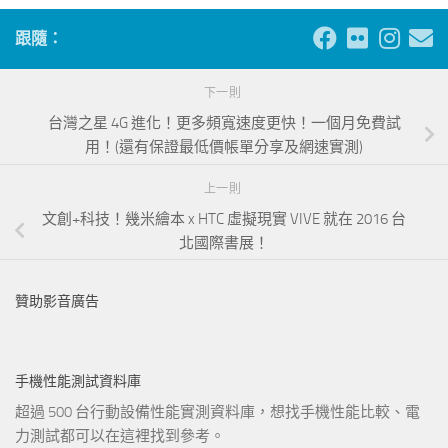
跟隨：
下一則
台灣之星 4G 進化！更多頻寬速度更快！一個月免費試
用！(還有保證最低價帳單分享及網速實測)
上一則
文創+科技！幾米繪本 x HTC 虛擬現實 VIVE 就在 2016 台
北國際書展！
贊助影音廣告
手機性能測試資料庫
超過 500 台行動設備性能實測資料庫，想找手機性能比較、電
力測試都可以在這裡找到參考。