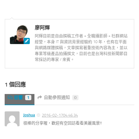
廖阿輝
阿輝目前是自由撰稿工作者 + 全職攝影師 + 社群網站
經營，本身 IT 與資訊背景經驗約 10 年，也有在平面
與網路媒體撰稿，文章撰寫著重技術內容為主，並以
專業等級產品拍攝撰文，目前也是台灣科技新聞節目
常採訪的專家 / 來賓。
1 個回應
迴響
1
自動參照通知
0
Joshua
2016-02-1704:46:34
很棒的分享喔，歡迎有空回訪看看美麗風景!!