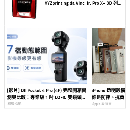
XYZprinting da Vinci Jr. Pro X+ 3D 列
印機開箱！到底好不好用? 它牌線材有
辦法使用嗎?
[影片] DJI Pocket 4 Pro (4P) 完整開箱實
iPhone 透明殼
測與比較：專業級 1 吋 LOFIC 雙鏡頭
誰是防摔、抗黃、
Vlog 神器全解析
相機攝影
Apple 愛蘋果