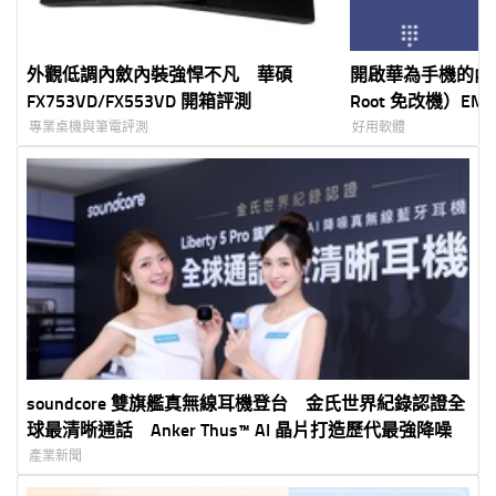
外觀低調內斂內裝強悍不凡 華碩
開啟華為手機的內
FX753VD/FX553VD 開箱評測
Root 免改機）EMUI
援！P30/20/P10
專業桌機與筆電評測
好用軟體
soundcore 雙旗艦真無線耳機登台 金氏世界紀錄認證全
球最清晰通話 Anker Thus™ AI 晶片打造歷代最強降噪
產業新聞