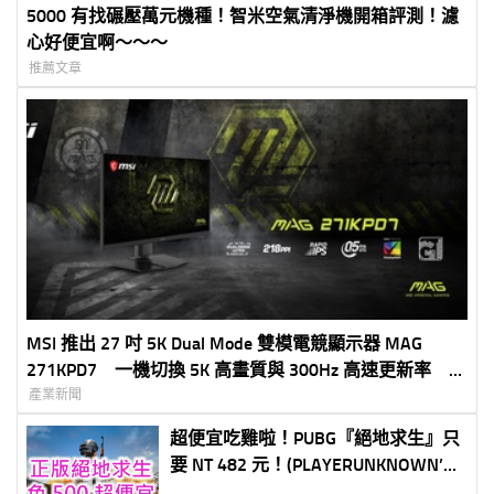
5000 有找碾壓萬元機種！智米空氣清淨機開箱評測！濾
心好便宜啊～～～
推薦文章
MSI 推出 27 吋 5K Dual Mode 雙模電競顯示器 MAG
271KPD7 一機切換 5K 高畫質與 300Hz 高速更新率 滿
足創作、娛樂與電競需求
產業新聞
超便宜吃雞啦！PUBG『絕地求生』只
要 NT 482 元！(PLAYERUNKNOWN’S
BATTLEGROUNDS only usd$16.94