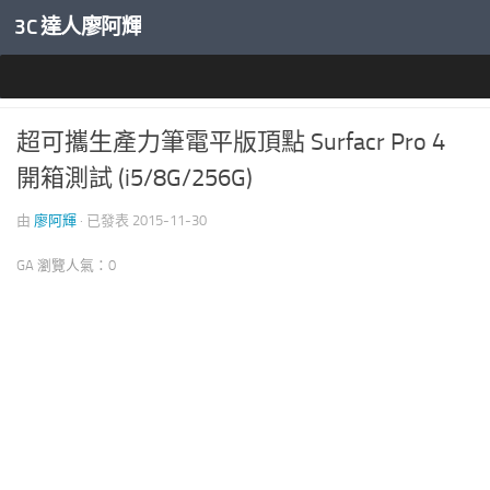
3C 達人廖阿輝
內文下方
專業桌機與筆電評測
超可攜生產力筆電平版頂點 Surfacr Pro 4
開箱測試 (i5/8G/256G)
由
廖阿輝
· 已發表
2015-11-30
GA 瀏覽人氣：0