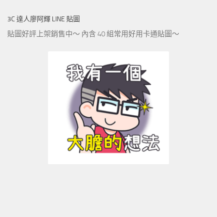
3C 達人廖阿輝 LINE 貼圖
貼圖好評上架銷售中～ 內含 40 組常用好用卡通貼圖～