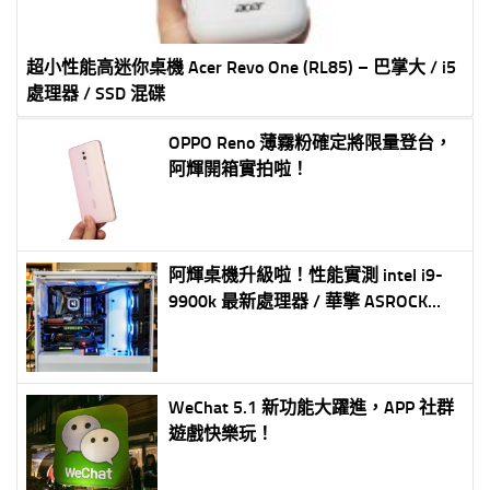
超小性能高迷你桌機 Acer Revo One (RL85) – 巴掌大 / i5
處理器 / SSD 混碟
OPPO Reno 薄霧粉確定將限量登台，
阿輝開箱實拍啦！
阿輝桌機升級啦！性能實測 intel i9-
9900k 最新處理器 / 華擎 ASROCK
Z390 TAICHI 主機板 / 金士頓 RGB 記
憶體 / 圓剛 Live Gamer 4K60P 擷取卡
（持續更新）
WeChat 5.1 新功能大躍進，APP 社群
遊戲快樂玩！