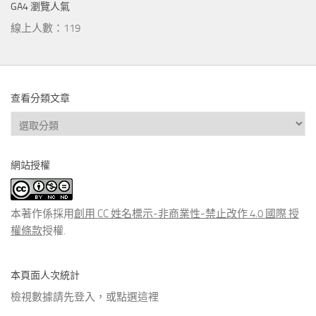
GA4 瀏覽人氣
線上人數：119
查看分類文章
查
看
分
網站授權
類
文
章
本著作係採用
創用 CC 姓名標示-非商業性-禁止改作 4.0 國際 授
權條款
授權.
本頁面人次統計
檢視數據請先登入，或點選
這裡