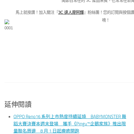
聞節目常在的 3C 產品來賓，也常常在新
馬上就按讚！加入關注『
3C 達人廖阿輝
』粉絲團！您的訂閱與按個
唷！
延伸閱讀
OPPO Reno16 系列上市熱度持續延燒 BABYMONSTER 舞
蹈大賽決賽本週末登場 攜手《Pingu™企鵝家族》推出限
量聯名周邊 8 月 1 日起療癒開跑