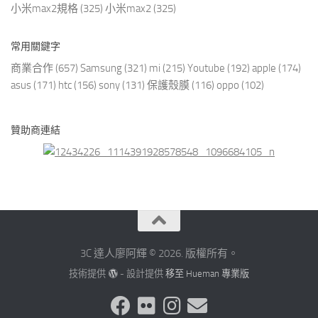
小米max2規格
(325)
小米max2
(325)
常用關鍵字
商業合作
(657)
Samsung
(321)
mi
(215)
Youtube
(192)
apple
(174)
asus
(171)
htc
(156)
sony
(131)
保護殼膜
(116)
oppo
(102)
贊助商連結
3C 達人廖阿輝 © 2026. 版權所有。
技術提供
- 設計提供
移至 Hueman 專業版