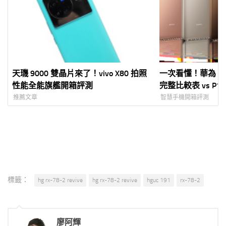
天璣 9000 雙晶片來了！vivo X80 拍照
一次看懂！華為 Mate 1
性能全能旗艦開箱評測
完整比較表 vs P10 
看完整比全面！
推薦文章
智慧手機開箱評測
標籤：
hg rx-78-2 revive
hg rx-78-2 revive
hguc 191
rx-78-2
廖阿輝