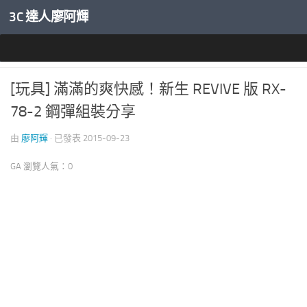
3C 達人廖阿輝
內文下方
玩具與休閒
[玩具] 滿滿的爽快感！新生 REVIVE 版 RX-
78-2 鋼彈組裝分享
由
廖阿輝
· 已發表
2015-09-23
GA 瀏覽人氣：0