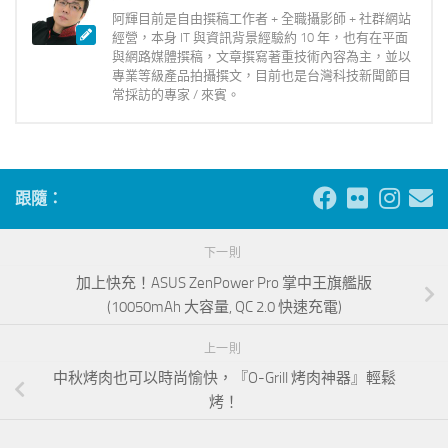
阿輝目前是自由撰稿工作者 + 全職攝影師 + 社群網站
經營，本身 IT 與資訊背景經驗約 10 年，也有在平面
與網路媒體撰稿，文章撰寫著重技術內容為主，並以
專業等級產品拍攝撰文，目前也是台灣科技新聞節目
常採訪的專家 / 來賓。
跟隨：
下一則
加上快充！ASUS ZenPower Pro 掌中王旗艦版
(10050mAh 大容量, QC 2.0 快速充電)
上一則
中秋烤肉也可以時尚愉快，『O-Grill 烤肉神器』輕鬆
烤！