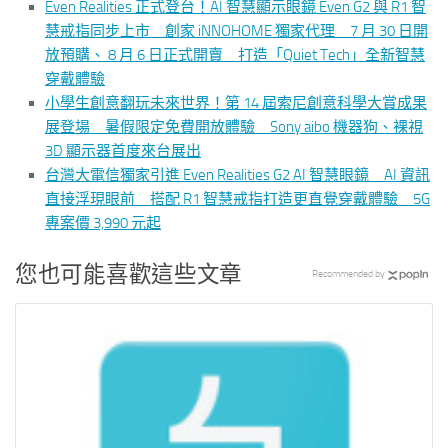
Even Realities 正式登台！AI 智慧顯示眼鏡 Even G2 與 R1 智
慧戒指同步上市 創家 iNNOHOME 獨家代理 7 月 30 日開
放預購、 8 月 6 日正式開賣 打造「Quiet Tech」全新智慧
穿戴體驗
小學生創意翻玩未來世界！第 14 屆索尼創意科學大賞成果
展登場 暑假限定免費開放體驗 Sony aibo 機器狗、裸視
3D 顯示器首度來台展出
台灣大電信獨家引進 Even Realities G2 AI 智慧眼鏡 AI 資訊
直接浮現眼前 搭配 R1 智慧戒指打造更直覺穿戴體驗 5G
專案價 3,990 元起
您也可能喜歡這些文章
Recommended by