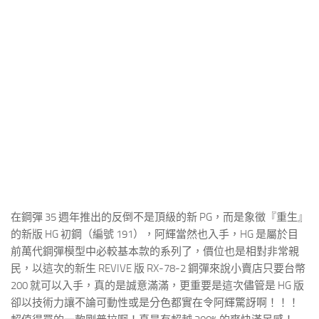
在鋼彈 35 週年推出的反倒不是頂級的新 PG，而是象徵『重生』
的新版 HG 初鋼（編號 191），阿輝當然也入手，HG 是屬於目
前萬代鋼彈模型中必較基本款的系列了，價位也是相對非常親
民，以這次的新生 REVIVE 版 RX-78-2 鋼彈來說小賣店只要台幣
200 就可以入手，真的是誠意滿滿，更重要是這次儘管是 HG 版
卻以技術力讓不論可動性或是分色都實在令阿輝驚訝啊！！！