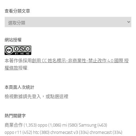
查看分類文章
查
看
分
網站授權
類
文
章
本著作係採用
創用 CC 姓名標示-非商業性-禁止改作 4.0 國際 授
權條款
授權.
本頁面人次統計
檢視數據請先登入，或點選
這裡
熱門關鍵字
商業合作
(1,353)
oppo
(1,086)
mi
(580)
Samsung
(463)
oppo r11
(452)
htc
(380)
chromecast v3
(334)
chromecast
(334)