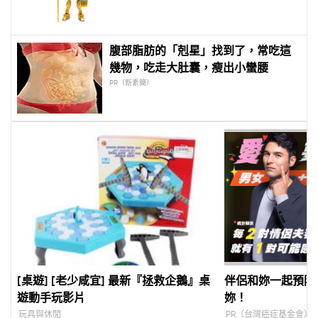
腹部脂肪的「剋星」找到了，常吃這
幾物，吃走大肚囊，瘦出小蠻腰
PR（新素簡）
[桌遊] [老少咸宜] 最新『拯救企鵝』桌
伴侶和妳一起預防
遊動手玩影片
妳！
玩具與休閒
PR（台灣癌症基金會）