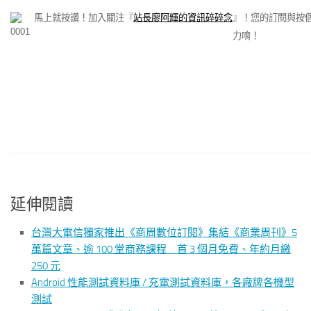
馬上就按讚！加入關注『
站長廖阿輝的資訊碎碎念
』！您的訂閱與按
力唷！
延伸閱讀
台灣大電信獨家推出《商周數位訂閱》集結《商業周刊》5
萬篇文章、逾 100 堂商務課程 首 3 個月免費、年約月繳
250 元
Android 性能測試資料庫 / 充電測試資料庫，各廠牌各機型
測試