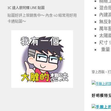
精緻工
混合搭
3C 達人廖阿輝 LINE 貼圖
內建高
貼圖好評上架銷售中～ 內含 40 組常用好用
卡通貼圖～
無反
萬年曆
太陽
尺寸 51
重量 
穿上西裝、打
好吧模特