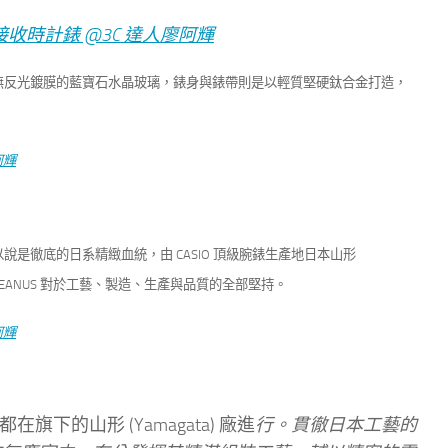
無反光鍍膜的藍寶石水晶玻璃，錶身與錶帶則是
以輕質堅硬鈦合金打造，
面可以說是徹底的日系精緻血統，由 CASIO 頂級腕錶生產地日本山形
CEANUS 對於工藝、製造、生產與品質的全部堅持。
下的山形 (Yamagata) 廠進
行。貫徹日本工藝的