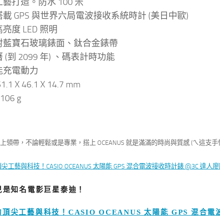
藝打造。防水 100 米
載 GPS 與世界六局電波接收系統時計 (美日中歐)
亮度 LED 照明
射藍寶石玻璃錶面、鈦合金錶帶
 (到 2099 年) 、碼表計時功能
能充電動力
.1 X 46.1 X 14.7 mm
106 g
上領帶，不論輕鬆或是專業，搭上 OCEANUS 就是滿滿的時尚與質感 (ㄟ這支手
兒是知名電影巨星泰迪！