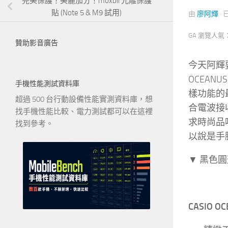
完美保護！美麗加分！moxbii 光雕保護
貼 (Note 5 & M9 試用)
由
廖阿輝
·
GA 瀏覽人氣
贊助影音廣告
今天阿輝
OCEA
手機性能測試資料庫
樣功能的最
超過 500 台行動設備性能實測資料庫，想
合電波接
找手機性能比較、電力測試都可以在這裡
求時尚品味
找到參考。
以說是手
▼ 黑色
CASIO