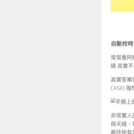
自動校時，
常常看阿輝
錶 其實
其實答案
CASI
非常驚人的
與天線、
藝技術有