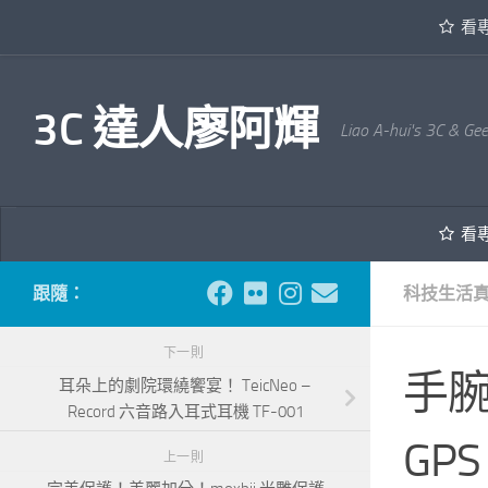
看
內文下方
3C 達人廖阿輝
Liao A-hui's 3C & Ge
看
跟隨：
科技生活
下一則
手腕
耳朵上的劇院環繞饗宴！ TeicNeo –
Record 六音路入耳式耳機 TF-001
GP
上一則