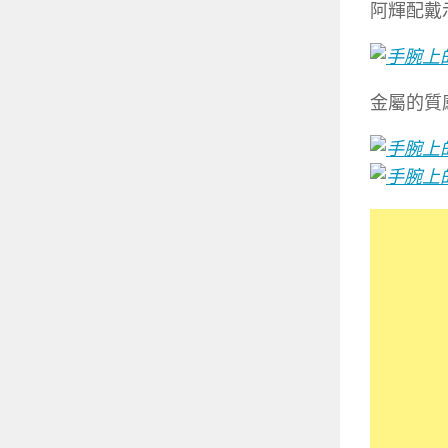
阿輝配戴
金屬的質