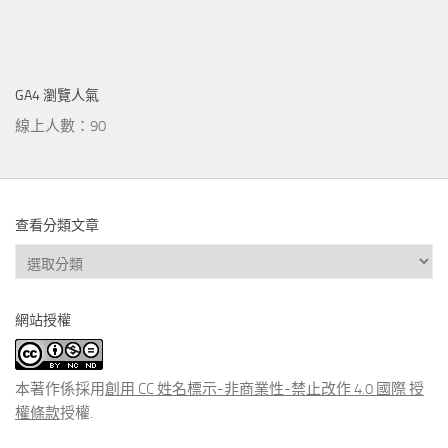
GA4 瀏覽人氣
線上人數：90
查看分類文章
查
看
分
網站授權
類
文
章
本著作係採用
創用 CC 姓名標示-非商業性-禁止改作 4.0 國際 授
權條款
授權.