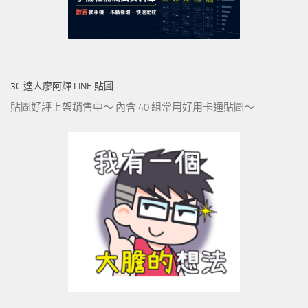
3C 達人廖阿輝 LINE 貼圖
貼圖好評上架銷售中～ 內含 40 組常用好用卡通貼圖～