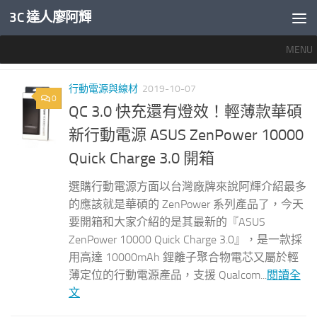
3C 達人廖阿輝
內文下方
MENU
標籤：
ASUS行動電源
行動電源與線材
2019-10-07
0
QC 3.0 快充還有燈效！輕薄款華碩
新行動電源 ASUS ZenPower 10000
Quick Charge 3.0 開箱
選購行動電源方面以台灣廠牌來說阿輝介紹最多
的應該就是華碩的 ZenPower 系列產品了，今天
要開箱和大家介紹的是其最新的『ASUS
ZenPower 10000 Quick Charge 3.0』，是一款採
用高達 10000mAh 鋰離子聚合物電芯又屬於輕
薄定位的行動電源產品，支援 Qualcom...
閱讀全
文