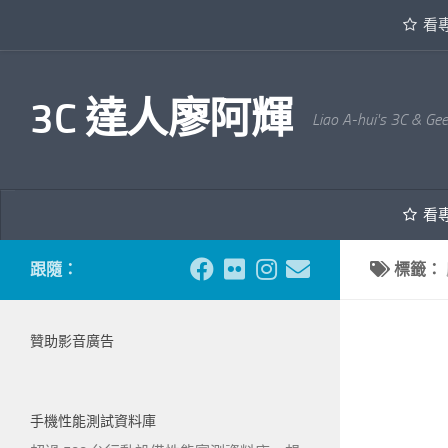
看
內文下方
3C 達人廖阿輝
Liao A-hui's 3C & Ge
看
跟隨：
標籤：
贊助影音廣告
手機性能測試資料庫