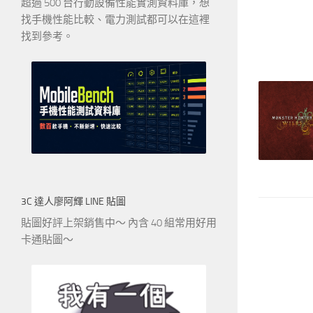
超過 500 台行動設備性能實測資料庫，想
找手機性能比較、電力測試都可以在這裡
找到參考。
3C 達人廖阿輝 LINE 貼圖
貼圖好評上架銷售中～ 內含 40 組常用好用
卡通貼圖～