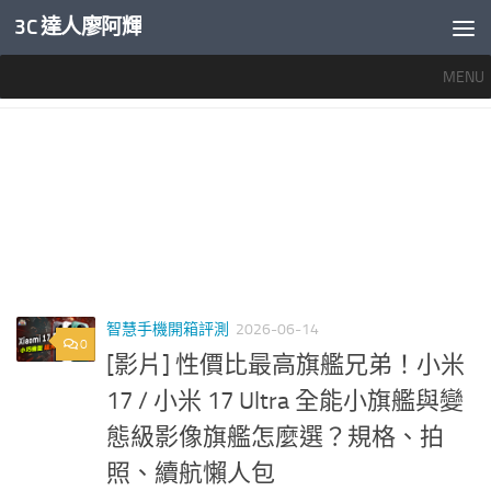
3C 達人廖阿輝
內文下方
MENU
標籤：
小米 17 ULTRA 開箱
智慧手機開箱評測
2026-06-14
0
[影片] 性價比最高旗艦兄弟！小米
17 / 小米 17 Ultra 全能小旗艦與變
態級影像旗艦怎麼選？規格、拍
照、續航懶人包