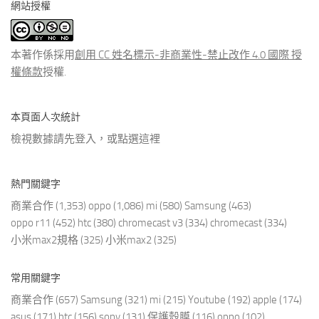
網站授權
類
文
章
本著作係採用
創用 CC 姓名標示-非商業性-禁止改作 4.0 國際 授
權條款
授權.
本頁面人次統計
檢視數據請先登入，或點選
這裡
熱門關鍵字
商業合作
(1,353)
oppo
(1,086)
mi
(580)
Samsung
(463)
oppo r11
(452)
htc
(380)
chromecast v3
(334)
chromecast
(334)
小米max2規格
(325)
小米max2
(325)
常用關鍵字
商業合作
(657)
Samsung
(321)
mi
(215)
Youtube
(192)
apple
(174)
asus
(171)
htc
(156)
sony
(131)
保護殼膜
(116)
oppo
(102)