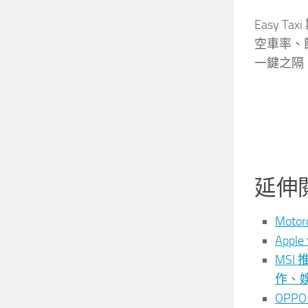
Easy
空車率、
一鍵之隔
延伸
Moto
App
MSI
作、
OPP