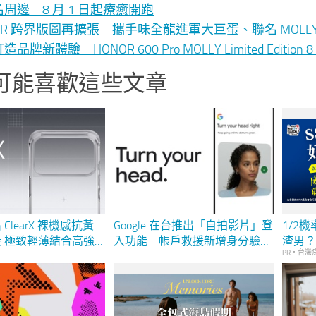
周邊 8 月 1 日起療癒開跑
NOR 跨界版圖再擴張 攜手味全龍進軍大巨蛋、聯名 MO
品牌新體驗 HONOR 600 Pro MOLLY Limited Editio
可能喜歡這些文章
ClearX 裸機感抗黃
Google 在台推出「自拍影片」登
1/2
 極致輕薄結合高強
入功能 帳戶救援新增身分驗證
渣男
PR・台灣
重新定義透明殼標準
方式 兼顧安全、隱私與便利性