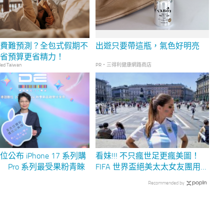
花費難預測？全包式假期不
出遊只要帶這瓶，氣色好明亮
你省預算更省精力！
ed Taiwan
PR・三得利健康網路商店
公布 iPhone 17 系列購
看妹!!! 不只瘋世足更瘋美圖！
 Pro 系列最受果粉青睞
FIFA 世界盃絕美太太女友團用美
圖 T9 這拍出逆天奇蹟美照！
Recommended by