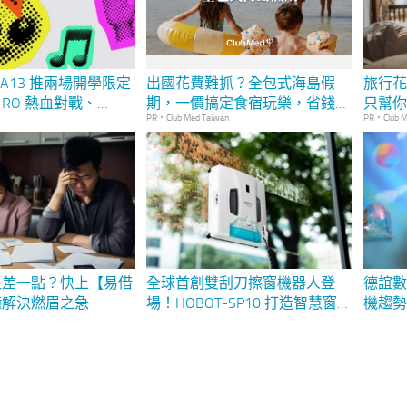
義 A13 推兩場開學限定
出國花費難抓？全包式海島假
旅行
RO 熱血對戰、
期，一價搞定食宿玩樂，省錢更
只幫
PR・Club Med Taiwan
PR・Club M
e 創作一次玩 參加再送
省心！
包
租差一點？快上【易借
全球首創雙刮刀擦窗機器人登
德誼數位
鐘解決燃眉之急
場！HOBOT-SP10 打造智慧窗戶
機趨勢
清潔新標竿 獨家 SSS™「噴、
擦、刮」專利技術結合四大達人
模式 實現極致潔淨無痕窗景