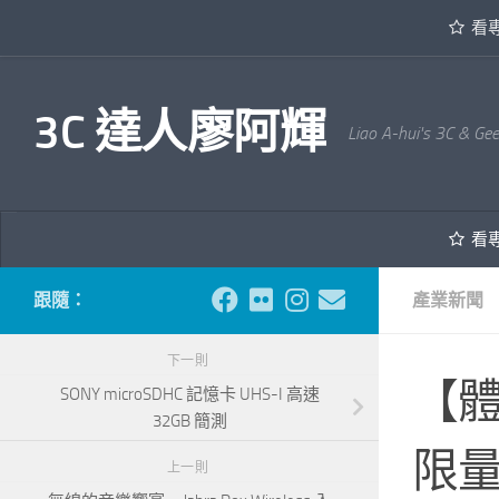
看
內文下方
3C 達人廖阿輝
Liao A-hui's 3C & Ge
看
跟隨：
產業新聞
下一則
【體
SONY microSDHC 記憶卡 UHS-I 高速
32GB 簡測
限
上一則