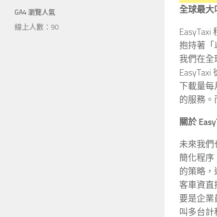
全球最大叫
GA4 瀏覽人氣
線上人數：90
EasyT
抱持著「
我們在全球
EasyT
下載量每
的服務。
關於 Ea
未來我們
簡化程序
的策略，這
客車資直
要是企業
叫多台計