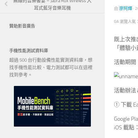
無線的音樂饗宴 – Jabra Rox Wireless 入
耳式藍牙音樂耳機
由
廖阿輝
·
2
GA 瀏覽人氣
贊助影音廣告
既上次推出 
「體驗小黃
手機性能測試資料庫
超過 500 台行動設備性能實測資料庫，想
活動期間：5
找手機性能比較、電力測試都可以在這裡
找到參考。
活動辦法
① 下載 
Google P
iOS 載點