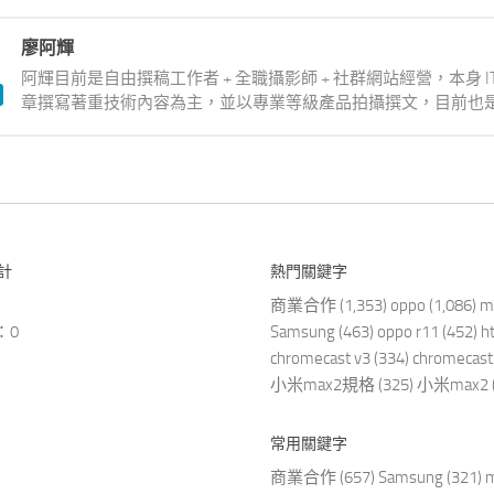
廖阿輝
阿輝目前是自由撰稿工作者 + 全職攝影師 + 社群網站經營，本身 
章撰寫著重技術內容為主，並以專業等級產品拍攝撰文，目前也是
計
熱門關鍵字
商業合作
(1,353)
oppo
(1,086)
m
：0
Samsung
(463)
oppo r11
(452)
h
chromecast v3
(334)
chromecast
小米max2規格
(325)
小米max2
常用關鍵字
商業合作
(657)
Samsung
(321)
m