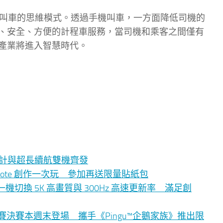
家對於叫車的思維模式。透過手機叫車，一方面降低司機的
、安全、方便的計程車服務，當司機和乘客之間僅有
產業將進入智慧時代。
影像、時尚設計與超長續航雙機齊發
eynote 創作一次玩 參加再送限量貼紙包
PD7 一機切換 5K 高畫質與 300Hz 高速更新率 滿足創
舞蹈大賽決賽本週末登場 攜手《Pingu™企鵝家族》推出限