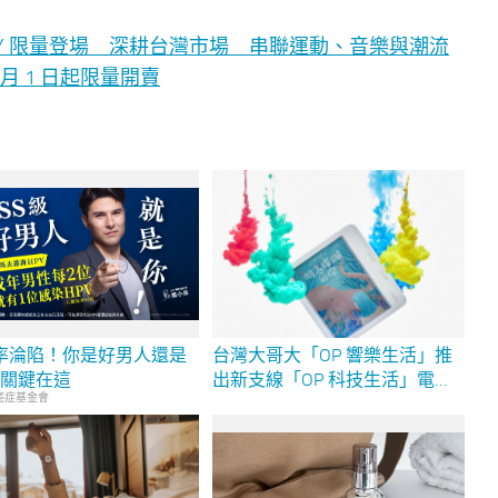
LLY 限量登場 深耕台灣市場 串聯運動、音樂與潮流
n 8 月 1 日起限量開賣
機率淪陷！你是好男人還是
台灣大哥大「OP 響樂生活」推
？關鍵在這
出新支線「OP 科技生活」電信
癌症基金會
獨賣 7 吋 Kobo Libra Colour 彩色
電子書閱讀器 彩色筆記與手
寫、支援雲端、高階防水 閱讀
生活更繽紛多彩