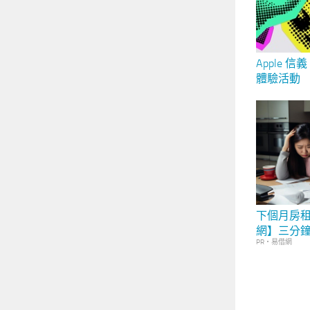
Apple 信
體驗活動 
Keynot
限量貼紙
下個月房
網】三分
PR・易借網