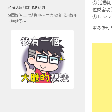
② 活動期
3C 達人廖阿輝 LINE 貼圖
位乘客現
貼圖好評上架銷售中～ 內含 40 組常用好用
③ Easy
卡通貼圖～
更多活動詳