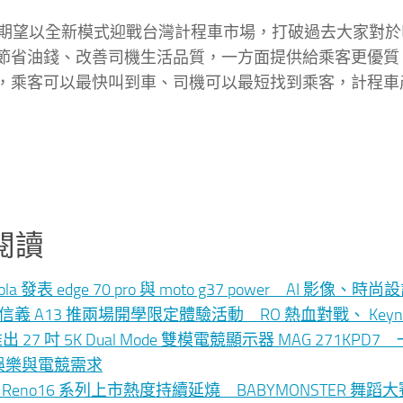
 Taxi 期望以全新模式迎戰台灣計程車市場，打破過去大
節省油錢、改善司機生活品質，一方面提供給乘客更優質
，乘客可以最快叫到車、司機可以最短找到乘客，計程車
閱讀
rola 發表 edge 70 pro 與 moto g37 power AI 
le 信義 A13 推兩場開學限定體驗活動 RO 熱血對戰、 K
 推出 27 吋 5K Dual Mode 雙模電競顯示器 MAG 271K
娛樂與電競需求
O Reno16 系列上市熱度持續延燒 BABYMONSTER 