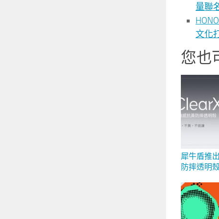
量聯名
HO
文化打造
您也
犀牛盾推出 
防摔透明殼
度防護，