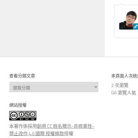
查看分類文章
本頁面人次統
查
2 次瀏覽
看
GA 瀏覽人氣
分
網站授權
類
文
章
本著作係採用
創用 CC 姓名標示-非商業性-
禁止改作 4.0 國際 授權條款
授權.