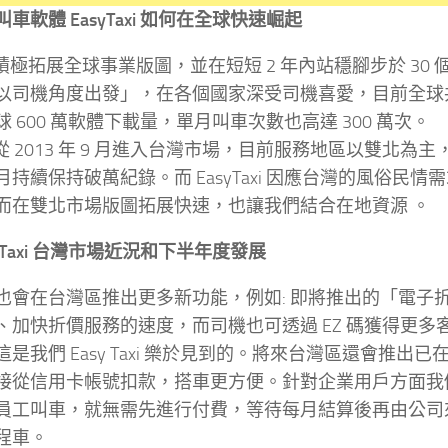
車軟體 EasyTaxi 如何在全球快速崛起
axi 積極拓展全球事業版圖，並在短短 2 年內站穩腳步於 3
以司機角度出發」，在各個國家深受司機喜愛，目前全球共
 600 萬軟體下載量，單月叫車次數也高達 300 萬次。
axi 從 2013 年 9 月進入台灣市場，目前服務地區以雙
月持續保持破萬紀錄。而 EasyTaxi 因應台灣的風俗
而在雙北市場版圖拓展快速，也讓我們結合在地資源 。
syTaxi 台灣市場近況和下半年度發展
也會在台灣區推出更多新功能，例如: 即將推出的「電子折
、加快折價服務的速度，而司機也可透過 EZ 碼獲得更
是我們 Easy Taxi 樂於見到的。將來台灣區還會推出
接從信用卡帳號扣款，搭車更方便。針對企業用戶方面我們正在
員工叫車，就無需先進行付費，等待每月結算後再由公司
程車。