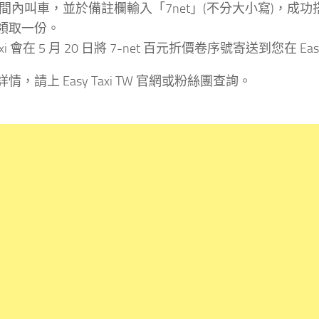
間內叫車，並於備註欄輸入「7net」(不分大小寫)，成功搭乘
領取一份。
Taxi 會在 5 月 20 日將 7-net 百元折價卷序號寄送到您在
情，請上 Easy Taxi TW 官網或粉絲團查詢。